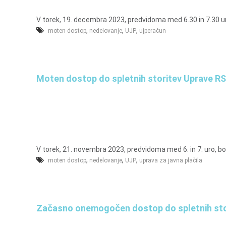
e
m
l
a
V torek, 19. decembra 2023, predvidoma med 6.30 in 7.30 
j
s
,
,
,
moten dostop
nedelovanje
UJP
ujperačun
e
o
v
n
Moten dostop do spletnih storitev Uprave RS 
i
o
b
r
a
č
V torek, 21. novembra 2023, predvidoma med 6. in 7. uro, bo
u
,
,
,
moten dostop
nedelovanje
UJP
uprava za javna plačila
n
,
k
Začasno onemogočen dostop do spletnih sto
o
m