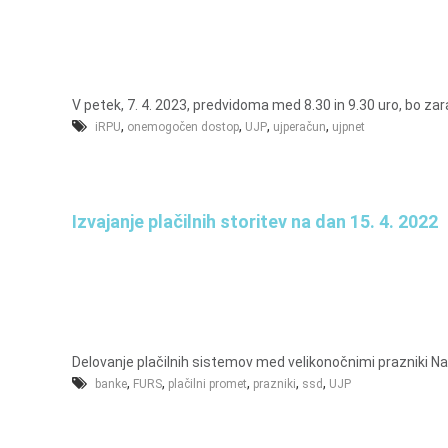
u
n
a
l
V petek, 7. 4. 2023, predvidoma med 8.30 in 9.30 uro, bo za
,
,
,
,
o
iRPU
onemogočen dostop
UJP
ujperačun
ujpnet
i
n
f
Izvajanje plačilnih storitev na dan 15. 4. 2022
i
n
a
n
c
e
Delovanje plačilnih sistemov med velikonočnimi prazniki Na v
,
,
,
,
,
banke
FURS
plačilni promet
prazniki
ssd
UJP