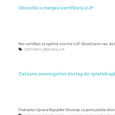
Obvestilo o menjavi certifikata UJP
Nov certifikat za spletne storitve UJP Obveščamo vas, da Upr
,
,
CERTIFIKAT
MENJAVA
UJP
Začasno onemogočen dostop do spletnih aplika
Podnaslov Uprava Republike Slovenije za javna plačila obvešč