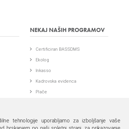
NEKAJ NAŠIH PROGRAMOV
Certificiran BASSDMS
Ekolog
Inkasso
Kadrovska evidenca
Plače
WebDN
Evidenca časa
ilne tehnologije uporabljamo za izboljšanje vaše
d brskanjem po naši spletni strani, za prikazovanje