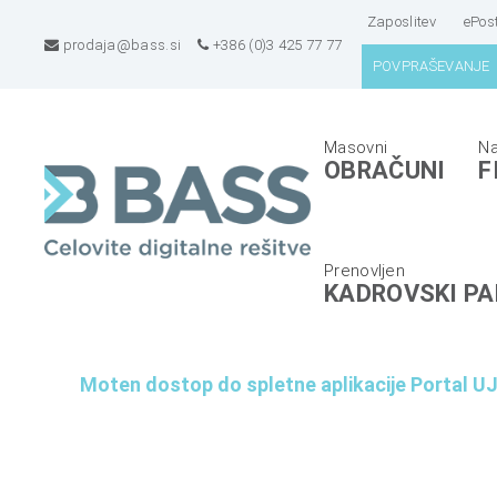
Zaposlitev
ePos
prodaja@bass.si
+386 (0)3 425 77 77
POVPRAŠEVANJE
B
E
OBRAČUNI
F
A
R
S
P
S
s
d
i
KADROVSKI PA
.
s
o
t
.
e
Moten dostop do spletne aplikacije Portal 
o
m
.
i
,
z
C
a