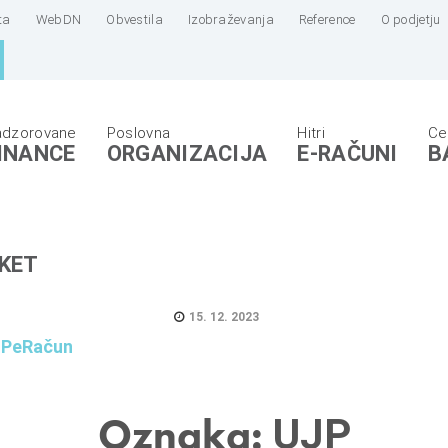
ta
WebDN
Obvestila
Izobraževanja
Reference
O podjetju
INANCE
ORGANIZACIJA
E-RAČUNI
B
KET
15. 12. 2023
UJPeRačun
Oznaka:
UJP