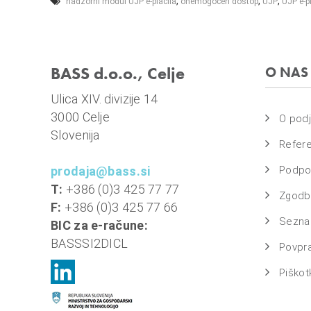
,
,
,
nadzorni modul UJP e-plačila
onemogočen dostop
UJP
UJP e-p
BASS d.o.o., Celje
O NAS
Ulica XIV. divizije 14
3000 Celje
O podj
Slovenija
Refer
prodaja@bass.si
Podpo
T:
+386 (0)3 425 77 77
Zgodbe
F:
+386 (0)3 425 77 66
Sezna
BIC za e-račune:
BASSSI2DICL
Povpr
Piškotk