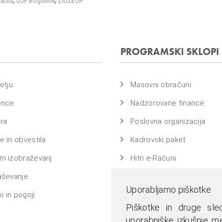
,
,
lačila
UJP e-trgovine
ZIUZEOP
PROGRAMSKI SKLOPI
etju
Masovni obračuni
ence
Nadzorovane finance
ra
Poslovna organizacija
 in obvestila
Kadrovski paket
m izobraževanj
Hitri e-Računi
aševanje
Bass na ključ
Uporabljamo piškotke
i in pogoji
Piškotke in druge sled
uporabniške izkušnje me