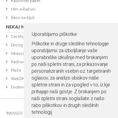
Kadrovski paket
Hitri e-Računi
Bass na ključ
NEKAJ NAŠIH PROGRAMOV
Uporabljamo piškotke
Certificiran BASSDMS
Piškotke in druge sledilne tehnologije
Ekolog
uporabljamo za izboljšanje vaše
Inkasso
uporabniške izkušnje med brskanjem
Kadrovska evidenca
po naši spletni strani, za prikazovanje
Plače
personaliziranih vsebin oz. targetiranih
oglasov, za analizo obiskov naše
WebDN
spletne strani in za vpogled v to, iz kje
Evidenca časa
prihajajo naši gostje. Z brskanjem po
naši spletni strani soglašate z našo
rabo piškotkov in drugih sledilnih
tehnologij.
INKASSO |
EKOLOG |
BASS BI |
MESTNA BLAGAJNA |