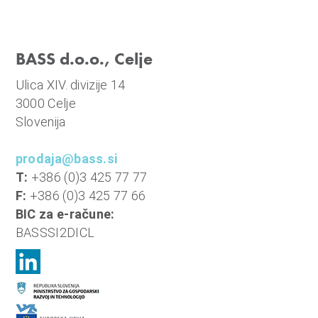
n
i
o
BASS d.o.o., Celje
b
r
Ulica XIV. divizije 14
a
3000 Celje
č
Slovenija
u
n
prodaja@bass.si
,
T:
+386 (0)3 425 77 77
k
F:
+386 (0)3 425 77 66
o
BIC za e-račune:
m
BASSSI2DICL
u
n
a
l