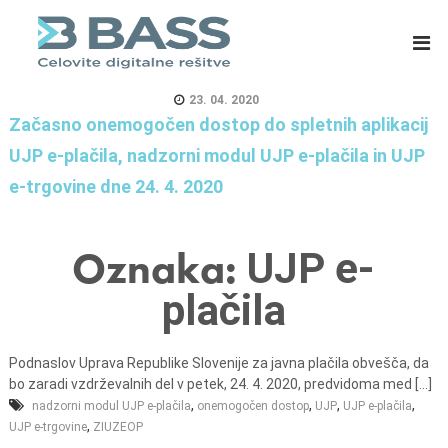
B
E
A
R
S
P
S
s
23. 04. 2020
d
i
Začasno onemogočen dostop do spletnih aplikacij
.
s
UJP e-plačila, nadzorni modul UJP e-plačila in UJP
o
t
e-trgovine dne 24. 4. 2020
.
e
o
m
.
i
Oznaka:
UJP e-
,
z
plačila
C
a
e
m
l
a
Podnaslov Uprava Republike Slovenije za javna plačila obvešča, da
j
s
bo zaradi vzdrževalnih del v petek, 24. 4. 2020, predvidoma med [...]
e
o
,
,
,
,
nadzorni modul UJP e-plačila
onemogočen dostop
UJP
UJP e-plačila
,
v
UJP e-trgovine
ZIUZEOP