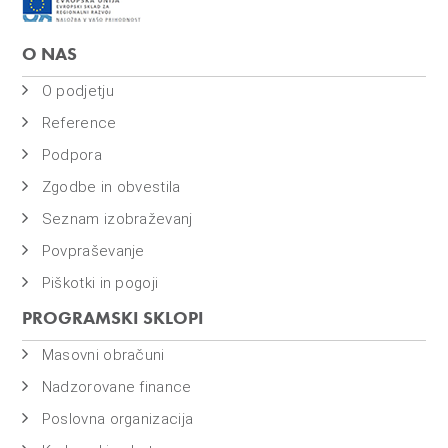
o
i
O NAS
n
f
O podjetju
i
Reference
n
Podpora
a
n
Zgodbe in obvestila
c
Seznam izobraževanj
e
Povpraševanje
Piškotki in pogoji
PROGRAMSKI SKLOPI
Masovni obračuni
Nadzorovane finance
Poslovna organizacija