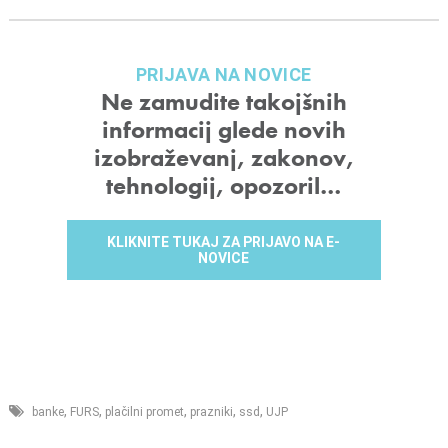
PRIJAVA NA NOVICE
Ne zamudite takojšnih
informacij glede novih
izobraževanj, zakonov,
tehnologij, opozoril…
KLIKNITE TUKAJ ZA PRIJAVO NA E-
NOVICE
,
,
,
,
,
banke
FURS
plačilni promet
prazniki
ssd
UJP