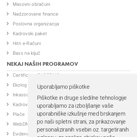
Masovni obračuni
Nadzorovane finance
Poslovna organizacija
Kadrovski paket
Hitri e-Računi
Bass na ključ
NEKAJ NAŠIH PROGRAMOV
Certificiran BASSDMS
Ekolog
Uporabljamo piškotke
Inkasso
Piškotke in druge sledilne tehnologije
Kadrovska evidenca
uporabljamo za izboljšanje vaše
uporabniške izkušnje med brskanjem
Plače
po naši spletni strani, za prikazovanje
WebDN
personaliziranih vsebin oz. targetiranih
Evidenca časa