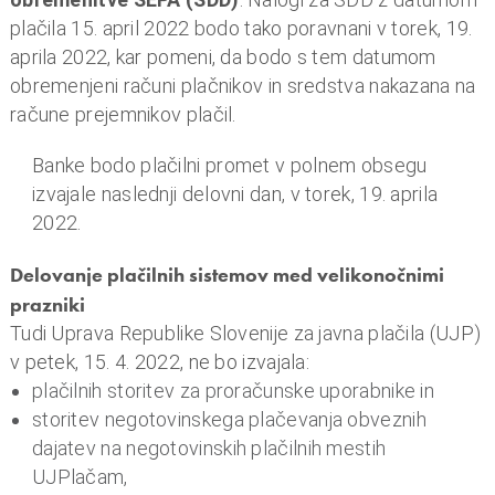
o
plačila 15. april 2022 bodo tako poravnani v torek, 19.
i
aprila 2022, kar pomeni, da bodo s tem datumom
n
obremenjeni računi plačnikov in sredstva nakazana na
f
račune prejemnikov plačil.
i
n
Banke bodo plačilni promet v polnem obsegu
a
izvajale naslednji delovni dan, v torek, 19. aprila
n
2022.
c
e
Delovanje plačilnih sistemov med velikonočnimi
prazniki
Tudi Uprava Republike Slovenije za javna plačila (UJP)
v petek, 15. 4. 2022, ne bo izvajala:
plačilnih storitev za proračunske uporabnike in
storitev negotovinskega plačevanja obveznih
dajatev na negotovinskih plačilnih mestih
UJPlačam,