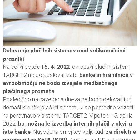
n
i
o
b
r
a
Delovanje plačilnih sistemov med velikonočnimi
č
prazniki
u
Na veliki petek,
15. 4. 2022
, evropski plačilni sistem
n
TARGET2 ne bo posloval, zato
banke in hranilnice v
,
evroobmočju ne bodo izvajale medbačnega
k
plačilnega prometa
.
o
Posledično na navedena dneva ne bodo delovali tudi
m
domači klirinški plačilni sistemi, ki so posredno vezani
u
na poravnavo v sistemu TARGET2. V petek, 15. aprila
n
2022,
bo možna le izvedba internih plačil v okviru
a
iste banke
. Navedena omejitev velja tudi
za direktne
l
obremenitve SEPA (SDD)
. Nalogi za SDD z datumom