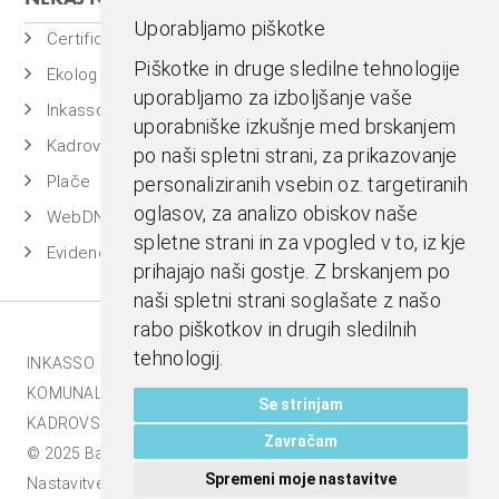
Uporabljamo piškotke
Certificiran BASSDMS
Piškotke in druge sledilne tehnologije
Ekolog
uporabljamo za izboljšanje vaše
Inkasso
uporabniške izkušnje med brskanjem
Kadrovska evidenca
po naši spletni strani, za prikazovanje
Plače
personaliziranih vsebin oz. targetiranih
oglasov, za analizo obiskov naše
WebDN
spletne strani in za vpogled v to, iz kje
Evidenca časa
prihajajo naši gostje. Z brskanjem po
naši spletni strani soglašate z našo
rabo piškotkov in drugih sledilnih
tehnologij.
INKASSO |
EKOLOG |
BASS BI |
MESTNA BLAGAJNA |
KOMUNALA.INFO |
E-RAČUNI |
BASSDMS |
Se strinjam
KADROVSKI PAKET |
Zavračam
© 2025 Bass d.o.o., Celje. Vse pravice pridržane |
Spremeni moje nastavitve
Nastavitve piškotkov