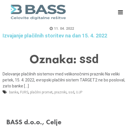
B
E
A
R
S
P
S
s
11. 04. 2022
d
i
Izvajanje plačilnih storitev na dan 15. 4. 2022
.
s
o
t
Oznaka:
ssd
.
e
o
m
.
i
Delovanje plačilnih sistemov med velikonočnimi prazniki Na veliki
,
z
petek, 15. 4. 2022, evropski plačilni sistem TARGET2 ne bo posloval,
C
a
zato banke [...]
,
,
,
,
,
e
m
banke
FURS
plačilni promet
prazniki
ssd
UJP
l
a
j
s
e
o
BASS d.o.o., Celje
v