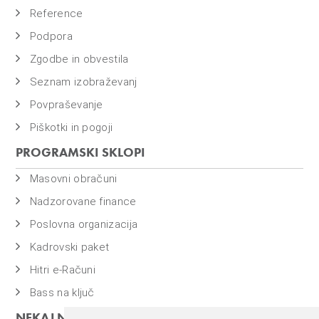
o
Reference
i
Podpora
n
f
Zgodbe in obvestila
i
Seznam izobraževanj
n
Povpraševanje
a
Piškotki in pogoji
n
c
PROGRAMSKI SKLOPI
e
Masovni obračuni
Nadzorovane finance
Poslovna organizacija
Kadrovski paket
Hitri e-Računi
Bass na ključ
NEKAJ NAŠIH PROGRAMOV