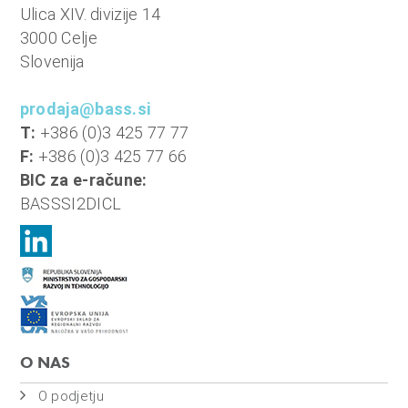
n
Ulica XIV. divizije 14
i
3000 Celje
o
Slovenija
b
r
prodaja@bass.si
a
T:
+386 (0)3 425 77 77
č
F:
+386 (0)3 425 77 66
u
BIC za e-račune:
n
BASSSI2DICL
,
k
o
m
u
n
O NAS
a
l
O podjetju