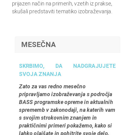
n
prijazen način na primerih, vzetih iz prakse,
i
skušali predstaviti tematiko izobraževanja.
o
b
r
a
MESEČNA
č
u
n
SKRBIMO, DA NADGRAJUJETE
,
SVOJA ZNANJA
k
Zato za vas redno mesečno
o
pripravljamo izobraževanja s področja
m
BASS programske opreme in aktualnih
u
sprememb v zakonodaji, na katerih vam
n
s svojim strokovnim znanjem in
a
praktičnimi primeri pokažemo, kako si
l
lahko olajšate in pohitrite svoje delo.