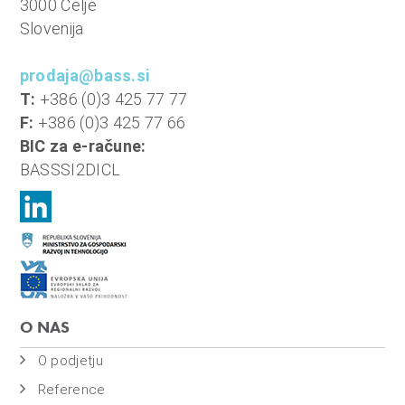
3000 Celje
Slovenija
prodaja@bass.si
T:
+386 (0)3 425 77 77
F:
+386 (0)3 425 77 66
BIC za e-račune:
BASSSI2DICL
O NAS
O podjetju
Reference