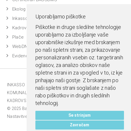
Ekolog
Uporabljamo piškotke
Inkasso
Piškotke in druge sledilne tehnologije
Kadrovska evidenca
uporabljamo za izboljšanje vaše
Plače
uporabniške izkušnje med brskanjem
WebDN
po naši spletni strani, za prikazovanje
Evidenca časa
personaliziranih vsebin oz. targetiranih
oglasov, za analizo obiskov naše
spletne strani in za vpogled v to, iz kje
prihajajo naši gostje. Z brskanjem po
INKASSO |
EKOLOG |
BASS BI |
MESTNA BLAGAJNA |
naši spletni strani soglašate z našo
KOMUNALA.INFO |
E-RAČUNI |
BASSDMS |
rabo piškotkov in drugih sledilnih
KADROVSKI PAKET |
tehnologij.
© 2025 Bass d.o.o., Celje. Vse pravice pridržane |
Se strinjam
Nastavitve piškotkov
Zavračam