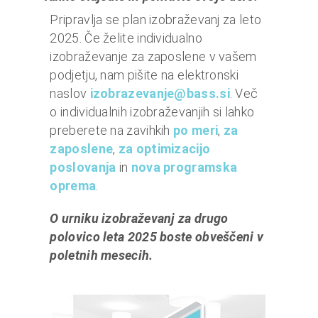
o
i
Pripravlja se plan izobraževanj za leto
n
2025. Če želite individualno
f
izobraževanje za zaposlene v vašem
i
podjetju, nam pišite na elektronski
n
naslov
izobrazevanje@bass.si
. Več
a
o individualnih izobraževanjih si lahko
n
preberete na zavihkih
po meri
,
za
c
zaposlene
,
za optimizacijo
e
poslovanja
in
nova programska
oprema
.
O urniku izobraževanj za drugo
polovico leta 2025 boste obveščeni v
poletnih mesecih.