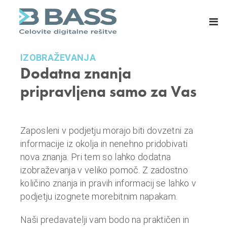
B
E
A
R
S
P
S
s
IZOBRAŽEVANJA
d
i
Dodatna znanja
.
s
o
t
pripravljena samo za Vas
.
e
o
m
.
i
Zaposleni v podjetju morajo biti dovzetni za
,
z
informacije iz okolja in nenehno pridobivati
C
a
nova znanja. Pri tem so lahko dodatna
e
m
izobraževanja v veliko pomoč. Z zadostno
l
a
količino znanja in pravih informacij se lahko v
j
s
podjetju izognete morebitnim napakam.
e
o
v
Naši predavatelji vam bodo na praktičen in