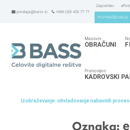
Zaposlitev
ePos
prodaja@bass.si
+386 (0)3 425 77 77
POVPRAŠEVANJE
B
E
OBRAČUNI
F
A
R
S
P
S
s
d
i
KADROVSKI PA
.
s
o
t
.
e
Izobraževanje: obvladovanje nabavnih proceso
o
m
.
i
,
z
Oznaka:
e
C
a