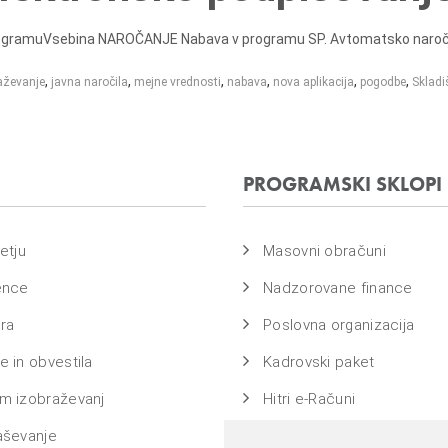
rogramuVsebina NAROČANJE Nabava v programu SP. Avtomatsko naročan
,
,
,
,
,
,
aževanje
javna naročila
mejne vrednosti
nabava
nova aplikacija
pogodbe
Skladi
PROGRAMSKI SKLOPI
etju
Masovni obračuni
ence
Nadzorovane finance
ra
Poslovna organizacija
 in obvestila
Kadrovski paket
m izobraževanj
Hitri e-Računi
aševanje
Bass na ključ