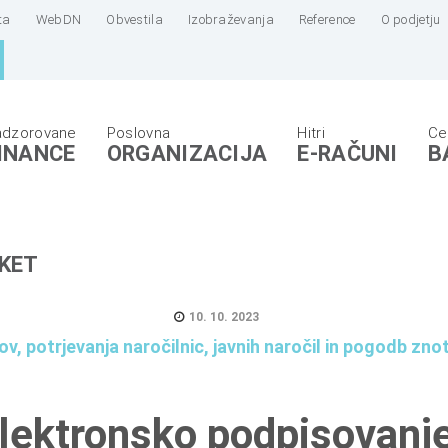
ta
WebDN
Obvestila
Izobraževanja
Reference
O podjetju
INANCE
ORGANIZACIJA
E-RAČUNI
B
KET
10. 10. 2023
v, potrjevanja naročilnic, javnih naročil in pogodb z
lektronsko podpisovanje