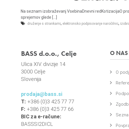
e
m
l
a
Na seznam izobraževanj VsebinaDnevni redKotizacijaO p
j
s
sprejemov glede [...]
e
o
,
,
druženje s strankami
elektronsko podpisovanje naročilnic
izobr
v
n
i
BASS d.o.o., Celje
O NAS
o
b
Ulica XIV. divizije 14
r
3000 Celje
O podj
a
Slovenija
Refer
č
u
prodaja@bass.si
Podpo
n
T:
+386 (0)3 425 77 77
Zgodbe
,
F:
+386 (0)3 425 77 66
k
Sezna
BIC za e-račune:
o
BASSSI2DICL
Povpr
m