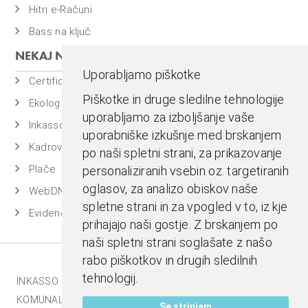
Hitri e-Računi
Bass na ključ
NEKAJ NAŠIH PROGRAMOV
Uporabljamo piškotke
Certificiran BASSDMS
Piškotke in druge sledilne tehnologije
Ekolog
uporabljamo za izboljšanje vaše
Inkasso
uporabniške izkušnje med brskanjem
Kadrovska evidenca
po naši spletni strani, za prikazovanje
Plače
personaliziranih vsebin oz. targetiranih
oglasov, za analizo obiskov naše
WebDN
spletne strani in za vpogled v to, iz kje
Evidenca časa
prihajajo naši gostje. Z brskanjem po
naši spletni strani soglašate z našo
rabo piškotkov in drugih sledilnih
tehnologij.
INKASSO |
EKOLOG |
BASS BI |
MESTNA BLAGAJNA |
KOMUNALA.INFO |
E-RAČUNI |
BASSDMS |
Se strinjam