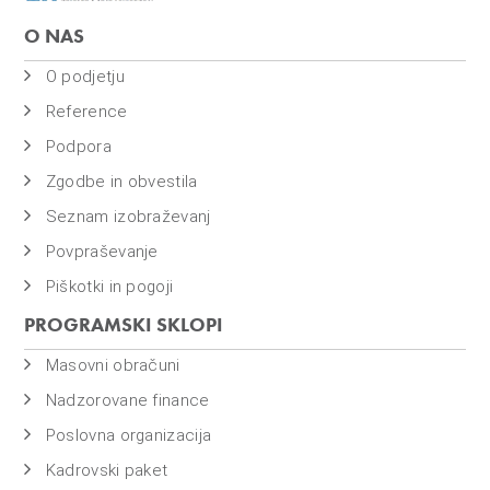
o
i
O NAS
n
O podjetju
f
Reference
i
n
Podpora
a
Zgodbe in obvestila
n
Seznam izobraževanj
c
Povpraševanje
e
Piškotki in pogoji
PROGRAMSKI SKLOPI
Masovni obračuni
Nadzorovane finance
Poslovna organizacija
Kadrovski paket