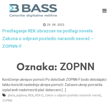
B
E
A
R
S
P
S
s
29. 08. 2023
d
i
Predlaganje REK obrazcev na podlagi novele
.
s
Zakona o odpravi posledic naravnih nesreč –
o
t
ZOPNN-F
.
e
o
m
.
i
Oznaka:
ZOPNN
,
z
C
a
Koriščenje ukrepov pomoči Po določbah ZOPNN-F bodo delodajalci
e
m
lahko koristili naslednja ukrepa pomoči: Začasni ukrep povračila
l
a
izplačanih nadomestil plač delavcem [...]
j
s
,
,
,
,
,
plače
poplave
REK
REK-O
Zakon o odpravi posledic naravnih nesreč
e
o
ZOPNN
v