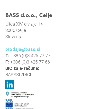
n
i
BASS d.o.o., Celje
o
b
Ulica XIV. divizije 14
r
3000 Celje
a
Slovenija
č
u
prodaja@bass.si
n
T:
+386 (0)3 425 77 77
,
F:
+386 (0)3 425 77 66
k
BIC za e-račune:
o
BASSSI2DICL
m
u
n
a
l