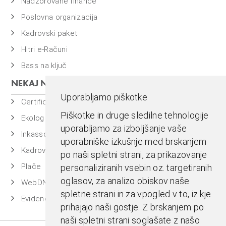
Nadzorovane finance
Poslovna organizacija
Kadrovski paket
Hitri e-Računi
Bass na ključ
NEKAJ NAŠIH PROGRAMOV
Uporabljamo piškotke
Certificiran BASSDMS
Piškotke in druge sledilne tehnologije
Ekolog
uporabljamo za izboljšanje vaše
Inkasso
uporabniške izkušnje med brskanjem
Kadrovska evidenca
po naši spletni strani, za prikazovanje
Plače
personaliziranih vsebin oz. targetiranih
oglasov, za analizo obiskov naše
WebDN
spletne strani in za vpogled v to, iz kje
Evidenca časa
prihajajo naši gostje. Z brskanjem po
naši spletni strani soglašate z našo