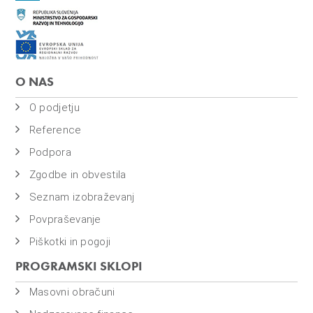
o
i
n
f
i
O NAS
n
O podjetju
a
n
Reference
c
Podpora
e
Zgodbe in obvestila
Seznam izobraževanj
Povpraševanje
Piškotki in pogoji
PROGRAMSKI SKLOPI
Masovni obračuni