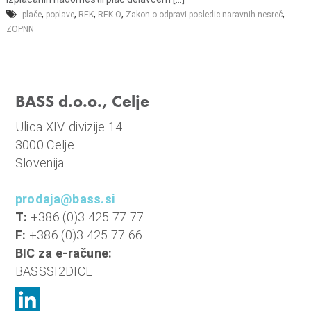
n
,
,
,
,
,
plače
poplave
REK
REK-O
Zakon o odpravi posledic naravnih nesreč
i
ZOPNN
o
b
r
a
BASS d.o.o., Celje
č
Ulica XIV. divizije 14
u
3000 Celje
n
Slovenija
,
k
prodaja@bass.si
o
T:
+386 (0)3 425 77 77
m
F:
+386 (0)3 425 77 66
u
BIC za e-račune:
n
BASSSI2DICL
a
l