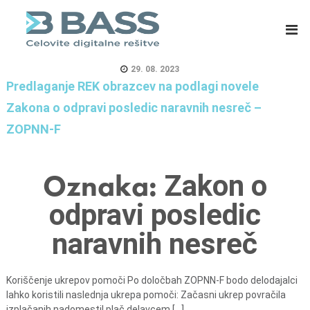
B
E
A
R
S
P
S
s
29. 08. 2023
d
i
Predlaganje REK obrazcev na podlagi novele
.
s
Zakona o odpravi posledic naravnih nesreč –
o
t
ZOPNN-F
.
e
o
m
.
i
Oznaka:
Zakon o
,
z
odpravi posledic
C
a
e
m
naravnih nesreč
l
a
j
s
e
o
Koriščenje ukrepov pomoči Po določbah ZOPNN-F bodo delodajalci
lahko koristili naslednja ukrepa pomoči: Začasni ukrep povračila
v
izplačanih nadomestil plač delavcem [...]