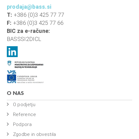
o
prodaja@bass.si
i
T:
+386 (0)3 425 77 77
n
F:
+386 (0)3 425 77 66
f
BIC za e-račune:
i
BASSSI2DICL
n
a
n
c
e
O NAS
O podjetju
Reference
Podpora
Zgodbe in obvestila