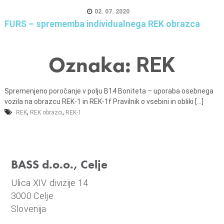
n
02. 07. 2020
i
FURS – sprememba individualnega REK obrazca
o
b
r
Oznaka:
REK
a
č
Spremenjeno poročanje v polju B14 Boniteta – uporaba osebnega
u
vozila na obrazcu REK-1 in REK-1f Pravilnik o vsebini in obliki [...]
n
,
,
REK
REK obrazci
REK-1
,
k
o
m
BASS d.o.o., Celje
u
Ulica XIV. divizije 14
n
3000 Celje
a
Slovenija
l