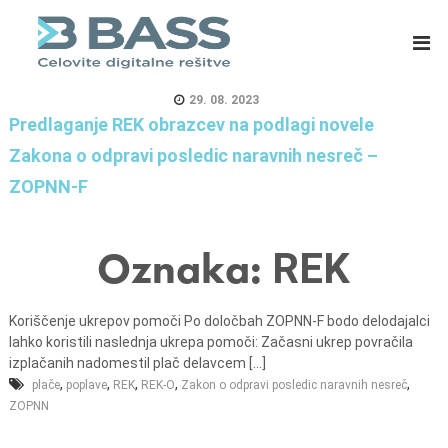
B
E
A
R
S
P
S
s
29. 08. 2023
d
i
Predlaganje REK obrazcev na podlagi novele
.
s
Zakona o odpravi posledic naravnih nesreč –
o
t
ZOPNN-F
.
e
o
m
.
i
Oznaka:
REK
,
z
C
a
Koriščenje ukrepov pomoči Po določbah ZOPNN-F bodo delodajalci
e
m
lahko koristili naslednja ukrepa pomoči: Začasni ukrep povračila
l
a
izplačanih nadomestil plač delavcem [...]
j
s
,
,
,
,
,
plače
poplave
REK
REK-O
Zakon o odpravi posledic naravnih nesreč
e
o
ZOPNN
v