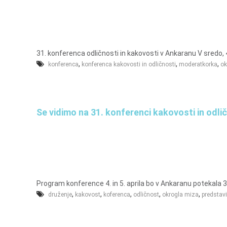
u
n
a
l
31. konferenca odličnosti in kakovosti v Ankaranu V sredo, 4. 4.
,
,
,
o
konferenca
konferenca kakovosti in odličnosti
moderatkorka
ok
i
n
f
Se vidimo na 31. konferenci kakovosti in odli
i
n
a
n
c
e
Program konference 4. in 5. aprila bo v Ankaranu potekala 31
,
,
,
,
,
druženje
kakovost
koferenca
odličnost
okrogla miza
predstavi