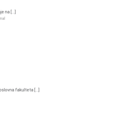
 na [...]
inal
lovna fakulteta [...]