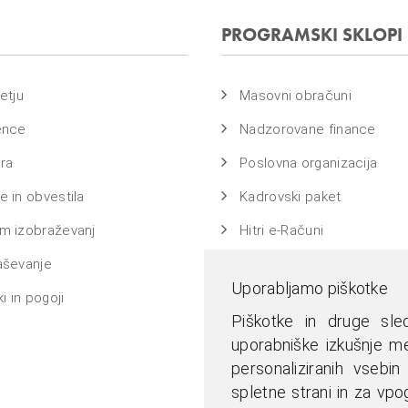
PROGRAMSKI SKLOPI
etju
Masovni obračuni
ence
Nadzorovane finance
ra
Poslovna organizacija
 in obvestila
Kadrovski paket
m izobraževanj
Hitri e-Računi
aševanje
Bass na ključ
Uporabljamo piškotke
i in pogoji
Piškotke in druge sled
uporabniške izkušnje me
personaliziranih vsebin
spletne strani in za vpog