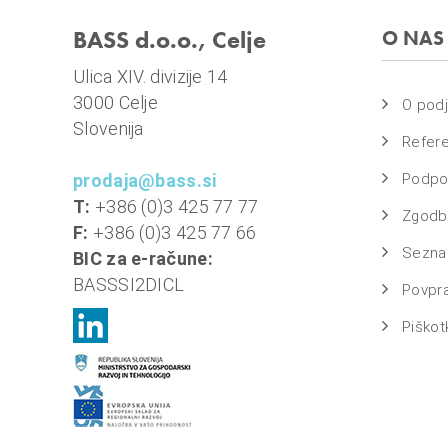
BASS d.o.o., Celje
O NAS
Ulica XIV. divizije 14
3000 Celje
O podj
Slovenija
Refer
prodaja@bass.si
Podpo
T:
+386 (0)3 425 77 77
Zgodbe
F:
+386 (0)3 425 77 66
Sezna
BIC za e-račune:
BASSSI2DICL
Povpr
Piškotk