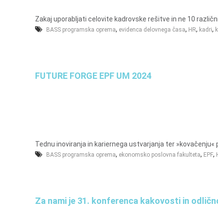
e
m
l
a
Zakaj uporabljati celovite kadrovske rešitve in ne 10 razli
j
s
,
,
,
,
BASS programska oprema
evidenca delovnega časa
HR
kadri
k
e
o
v
n
FUTURE FORGE EPF UM 2024
i
o
b
r
a
č
Tednu inoviranja in kariernega ustvarjanja ter »kovačenju« 
u
,
,
,
BASS programska oprema
ekonomsko poslovna fakulteta
EPF
n
,
k
Za nami je 31. konferenca kakovosti in odličn
o
m