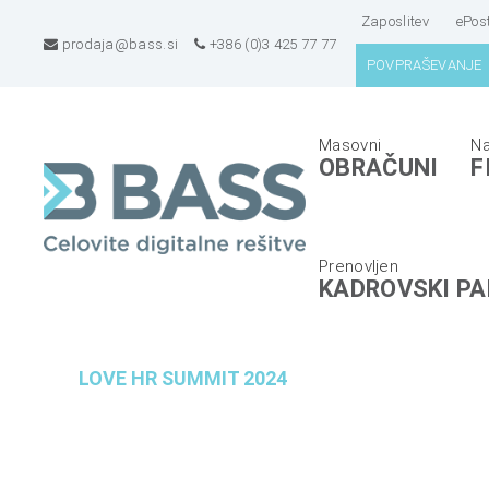
Zaposlitev
ePos
prodaja@bass.si
+386 (0)3 425 77 77
POVPRAŠEVANJE
B
E
OBRAČUNI
F
A
R
S
P
S
s
d
i
KADROVSKI PA
.
s
o
t
.
e
LOVE HR SUMMIT 2024
o
m
.
i
,
z
C
a