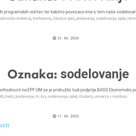
čnih programskih rešitev ter kakšno povezavo ima s tem naše sodelovanje
,
,
,
,
,
,
adrovska evidenca
konferenca
Obračun plač
predavanje
sodelovanje
splet
term
21. 04. 2024
Oznaka:
sodelovanje
prihodnosti na EPF UM se je pridružilo tudi podjetje BASS Ekonomsko pos
,
,
,
,
,
,
,
HR
kadri
predavanje
rtv slo
sodelovanje
splet
študenti
univerza v mariboru
11. 04. 2023
osti