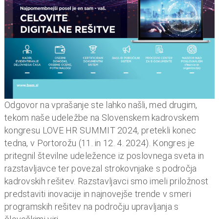
n
i
o
b
r
a
č
u
n
Odgovor na vprašanje ste lahko našli, med drugim,
,
tekom naše udeležbe na Slovenskem kadrovskem
k
kongresu LOVE HR SUMMIT 2024, pretekli konec
o
tedna, v Portorožu (11. in 12. 4. 2024). Kongres je
m
pritegnil številne udeležence iz poslovnega sveta in
u
razstavljavce ter povezal strokovnjake s področja
n
kadrovskih rešitev. Razstavljavci smo imeli priložnost
a
predstaviti inovacije in najnovejše trende v smeri
l
programskih rešitev na področju upravljanja s