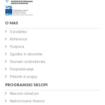
prodaja@bass.si
T:
+386 (0)3 425 77 77
F:
+386 (0)3 425 77 66
BIC za e-račune:
BASSSI2DICL
O NAS
O podjetju
Reference
Podpora
Zgodbe in obvestila