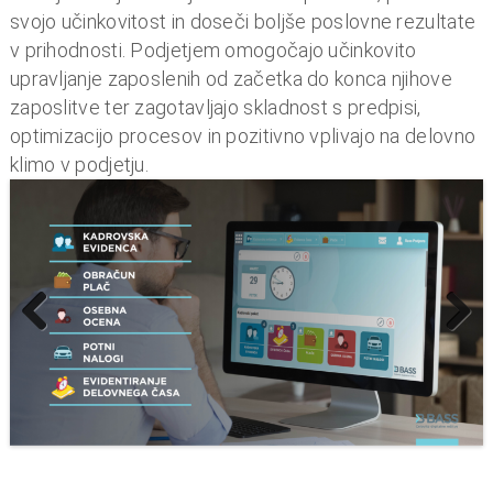
Naslovnica dogodka (Vir: Love HR)
V podjetju BASS verjamemo v to, da je uporaba
celovitih kadrovskih rešitev ključen korak za podjetja,
ki želijo izboljšati svoje kadrovske procese, povečati
svojo učinkovitost in doseči boljše poslovne rezultate
v prihodnosti. Podjetjem omogočajo učinkovito
upravljanje zaposlenih od začetka do konca njihove
zaposlitve ter zagotavljajo skladnost s predpisi,
optimizacijo procesov in pozitivno vplivajo na delovno
klimo v podjetju.