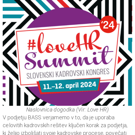
Vsi dokumenti v kadrovskih modulih se shranjujejo v
certificiranem BASS dokumentnem sistemu, kar je tudi
zakonska zahteva za vse listine v kadrovski evidenci,
plačilne liste … Tovrstna celovita obravnava
dokumentov in njihove digitalizacije je prva tovrstna
celovita rešitev za upravljanje s kadrovskim
področjem v Sloveniji.