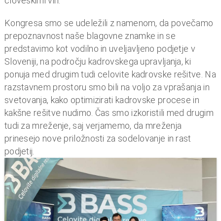
o
človeškimi viri.
i
Kongresa smo se udeležili z namenom, da povečamo
n
prepoznavnost naše blagovne znamke in se
f
predstavimo kot vodilno in uveljavljeno podjetje v
i
Sloveniji, na področju kadrovskega upravljanja, ki
n
ponuja med drugim tudi celovite kadrovske rešitve. Na
a
razstavnem prostoru smo bili na voljo za vprašanja in
n
svetovanja, kako optimizirati kadrovske procese in
c
kakšne rešitve nudimo. Čas smo izkoristili med drugim
e
tudi za mreženje, saj verjamemo, da mreženja
prinesejo nove priložnosti za sodelovanje in rast
podjetij.