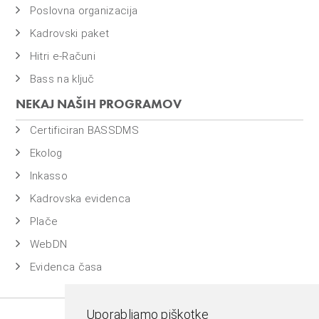
Seznam izobraževanj
Povpraševanje
Piškotki in pogoji
PROGRAMSKI SKLOPI
Masovni obračuni
Nadzorovane finance
Poslovna organizacija
Kadrovski paket
Hitri e-Računi
Bass na ključ
NEKAJ NAŠIH PROGRAMOV
Certificiran BASSDMS
Ekolog
Inkasso
Uporabljamo piškotke