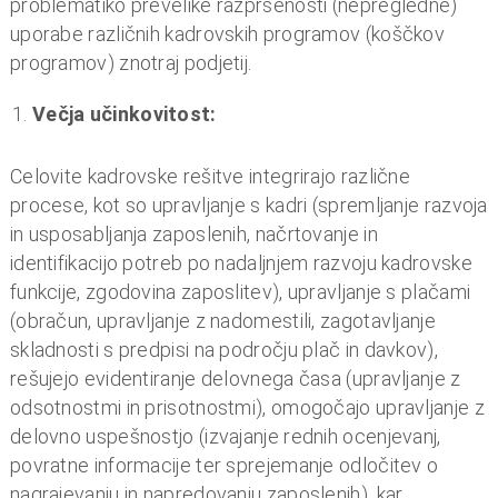
Predavanje (Vir: BASS)
Prednosti uporabe celovitih kadrovskih rešitev
Uporaba celovitih kadrovskih rešitev, kot je bilo
razvidno tudi iz izvedenega predavanja, prinaša
podjetju številne prednosti in se odziva na aktualno
problematiko prevelike razpršenosti (nepregledne)
uporabe različnih kadrovskih programov (koščkov
programov) znotraj podjetij.
Večja učinkovitost:
Celovite kadrovske rešitve integrirajo različne
procese, kot so upravljanje s kadri (spremljanje razvoja
in usposabljanja zaposlenih, načrtovanje in
identifikacijo potreb po nadaljnjem razvoju kadrovske