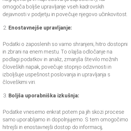
funkcije, zgodovina zaposlitev), upravljanje s plačami
(obračun, upravljanje z nadomestili, zagotavljanje
skladnosti s predpisi na področju plač in davkov),
rešujejo evidentiranje delovnega časa (upravljanje z
odsotnostmi in prisotnostmi), omogočajo upravljanje z
delovno uspešnostjo (izvajanje rednih ocenjevanj,
povratne informacije ter sprejemanje odločitev o
nagrajevanju in napredovanju zaposlenih), kar
omogoča boljše upravljanje vseh kadrovskih
dejavnosti v podjetju in povečuje njegovo učinkovitost.
Enostavnejše upravljanje:
Podatki o zaposlenih so varno shranjeni, hitro dostopni
in zbrani na enem mestu. To olajša odločanje na
podlagi podatkov in analiz, zmanjša število možnih
človeških napak, povečuje stopnjo odzivnosti in
izboljšuje uspešnost poslovanja in upravljanja s