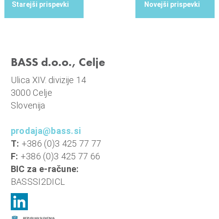
,
,
,
,
BASS programska oprema
evidenca delovnega časa
HR
kadri
kadrovska
,
,
,
,
,
,
evidenca
konferenca
Obračun plač
predavanje
sodelovanje
splet
terminal
BASS d.o.o., Celje
Ulica XIV. divizije 14
3000 Celje
Slovenija