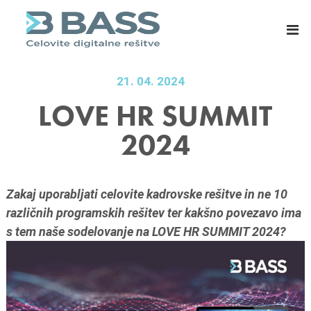
B
E
A
R
S
P
S
s
d
i
21. 04. 2024
.
s
LOVE HR SUMMIT
o
t
2024
.
e
o
m
.
i
,
z
Zakaj uporabljati celovite kadrovske rešitve in ne 10
C
a
različnih programskih rešitev ter kakšno povezavo ima
e
m
s tem naše sodelovanje na LOVE HR SUMMIT 2024?
l
a
j
s
e
o
v