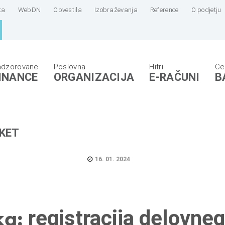
ta
WebDN
Obvestila
Izobraževanja
Reference
O podjetju
INANCE
ORGANIZACIJA
E-RAČUNI
B
KET
16. 01. 2024
ka:
registracija delovne