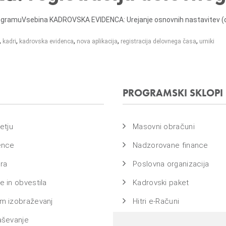
ramuVsebina KADROVSKA EVIDENCA: Urejanje osnovnih nastavitev (opom
,
,
,
,
,
kadri
kadrovska evidenca
nova aplikacija
registracija delovnega časa
urniki
PROGRAMSKI SKLOPI
etju
Masovni obračuni
ence
Nadzorovane finance
ra
Poslovna organizacija
 in obvestila
Kadrovski paket
m izobraževanj
Hitri e-Računi
aševanje
Bass na ključ