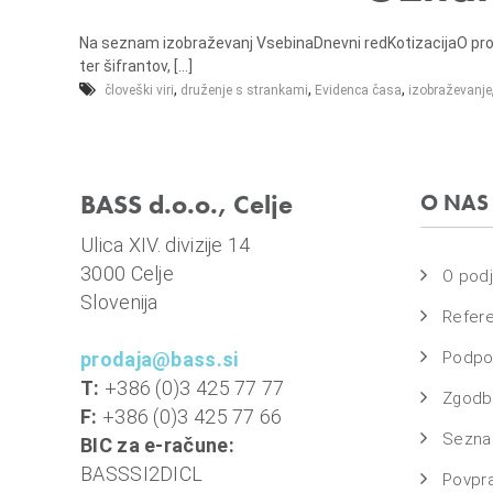
e
m
l
a
Na seznam izobraževanj VsebinaDnevni redKotizacijaO prog
j
s
ter šifrantov, [...]
e
o
,
,
,
človeški viri
druženje s strankami
Evidenca časa
izobraževanje
v
n
i
BASS d.o.o., Celje
O NAS
o
b
Ulica XIV. divizije 14
r
3000 Celje
O podj
a
Slovenija
Refer
č
u
prodaja@bass.si
Podpo
n
T:
+386 (0)3 425 77 77
Zgodbe
,
F:
+386 (0)3 425 77 66
k
Sezna
BIC za e-račune:
o
BASSSI2DICL
Povpr
m