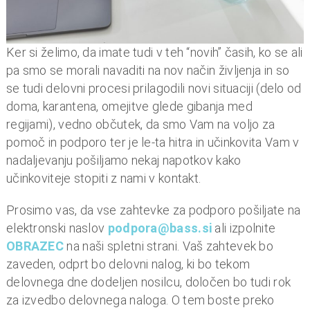
n
i
o
Ker si želimo, da imate tudi v teh “novih” časih, ko se ali
b
pa smo se morali navaditi na nov način življenja in so
r
se tudi delovni procesi prilagodili novi situaciji (delo od
a
doma, karantena, omejitve glede gibanja med
č
regijami), vedno občutek, da smo Vam na voljo za
u
pomoč in podporo ter je le-ta hitra in učinkovita Vam v
n
nadaljevanju pošiljamo nekaj napotkov kako
,
učinkoviteje stopiti z nami v kontakt.
k
o
Prosimo vas, da vse zahtevke za podporo pošiljate na
m
elektronski naslov
podpora@bass.si
ali izpolnite
u
OBRAZEC
na naši spletni strani. Vaš zahtevek bo
n
zaveden, odprt bo delovni nalog, ki bo tekom
a
delovnega dne dodeljen nosilcu, določen bo tudi rok
l
za izvedbo delovnega naloga. O tem boste preko