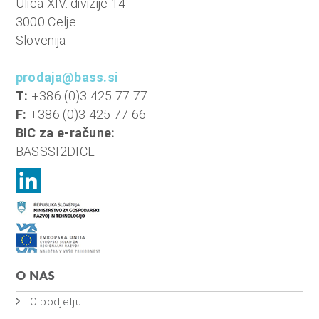
Ulica XIV. divizije 14
3000 Celje
Slovenija
prodaja@bass.si
T:
+386 (0)3 425 77 77
F:
+386 (0)3 425 77 66
BIC za e-račune:
BASSSI2DICL
O NAS
O podjetju