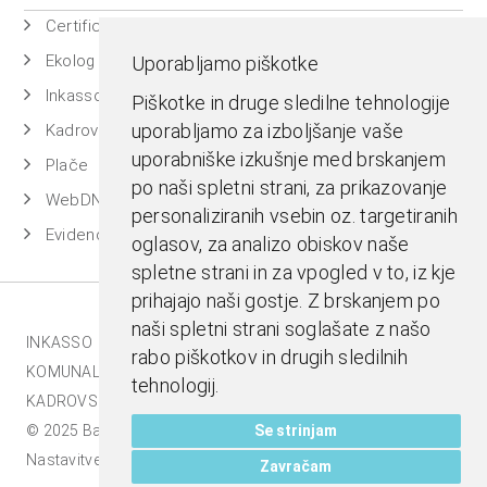
Certificiran BASSDMS
Ekolog
Uporabljamo piškotke
Inkasso
Piškotke in druge sledilne tehnologije
uporabljamo za izboljšanje vaše
Kadrovska evidenca
uporabniške izkušnje med brskanjem
Plače
po naši spletni strani, za prikazovanje
WebDN
personaliziranih vsebin oz. targetiranih
Evidenca časa
oglasov, za analizo obiskov naše
spletne strani in za vpogled v to, iz kje
prihajajo naši gostje. Z brskanjem po
naši spletni strani soglašate z našo
INKASSO |
EKOLOG |
BASS BI |
MESTNA BLAGAJNA |
rabo piškotkov in drugih sledilnih
KOMUNALA.INFO |
E-RAČUNI |
BASSDMS |
tehnologij.
KADROVSKI PAKET |
Se strinjam
© 2025 Bass d.o.o., Celje. Vse pravice pridržane |
Nastavitve piškotkov
Zavračam