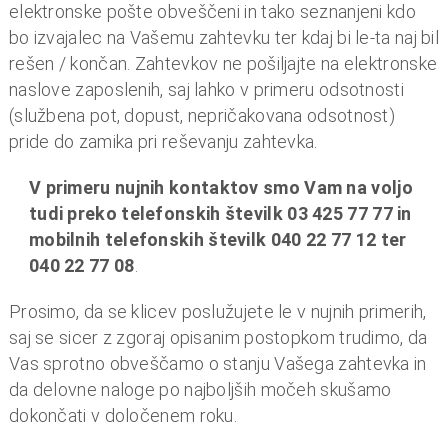
o
elektronske pošte obveščeni in tako seznanjeni kdo
i
bo izvajalec na Vašemu zahtevku ter kdaj bi le-ta naj bil
n
rešen / končan. Zahtevkov ne pošiljajte na elektronske
f
naslove zaposlenih, saj lahko v primeru odsotnosti
i
(službena pot, dopust, nepričakovana odsotnost)
n
pride do zamika pri reševanju zahtevka.
a
n
V primeru nujnih kontaktov smo Vam na voljo
c
tudi preko telefonskih številk 03 425 77 77 in
e
mobilnih telefonskih številk 040 22 77 12 ter
040 22 77 08
.
Prosimo, da se klicev poslužujete le v nujnih primerih,
saj se sicer z zgoraj opisanim postopkom trudimo, da
Vas sprotno obveščamo o stanju Vašega zahtevka in
da delovne naloge po najboljših močeh skušamo
dokončati v določenem roku.