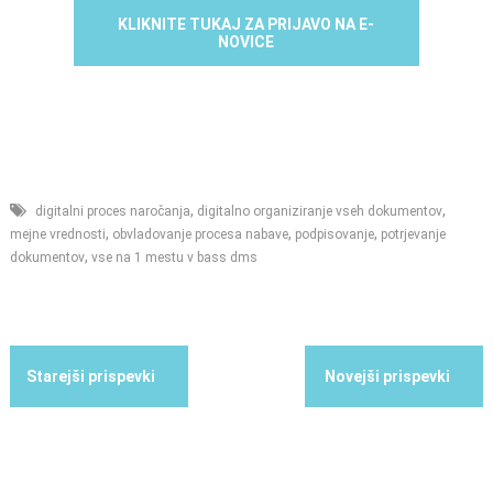
KLIKNITE TUKAJ ZA PRIJAVO NA E-
NOVICE
,
,
digitalni proces naročanja
digitalno organiziranje vseh dokumentov
,
,
,
mejne vrednosti
obvladovanje procesa nabave
podpisovanje
potrjevanje
,
dokumentov
vse na 1 mestu v bass dms