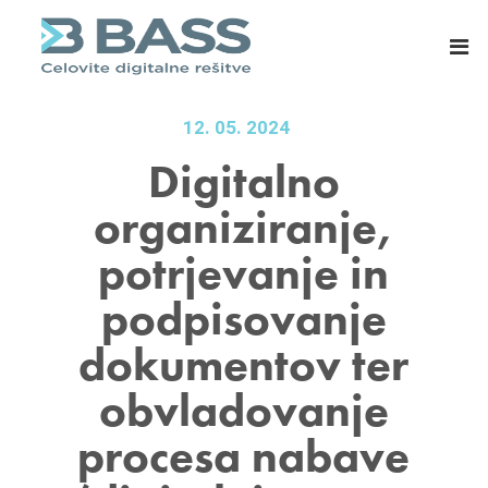
B
E
A
R
S
P
S
s
d
i
12. 05. 2024
.
s
Digitalno
o
t
organiziranje,
.
e
o
m
potrjevanje in
.
i
,
z
podpisovanje
C
a
dokumentov ter
e
m
l
a
obvladovanje
j
s
procesa nabave
e
o
v