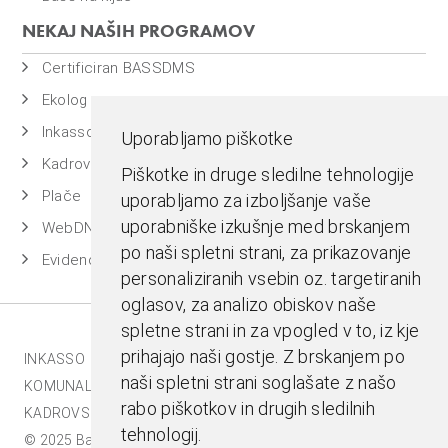
NEKAJ NAŠIH PROGRAMOV
Certificiran BASSDMS
Ekolog
Inkasso
Uporabljamo piškotke
Kadrovska evidenca
Piškotke in druge sledilne tehnologije
Plače
uporabljamo za izboljšanje vaše
uporabniške izkušnje med brskanjem
WebDN
po naši spletni strani, za prikazovanje
Evidenca časa
personaliziranih vsebin oz. targetiranih
oglasov, za analizo obiskov naše
spletne strani in za vpogled v to, iz kje
prihajajo naši gostje. Z brskanjem po
INKASSO |
EKOLOG |
BASS BI |
MESTNA BLAGAJNA |
naši spletni strani soglašate z našo
KOMUNALA.INFO |
E-RAČUNI |
BASSDMS |
rabo piškotkov in drugih sledilnih
KADROVSKI PAKET |
tehnologij.
© 2025 Bass d.o.o., Celje. Vse pravice pridržane |