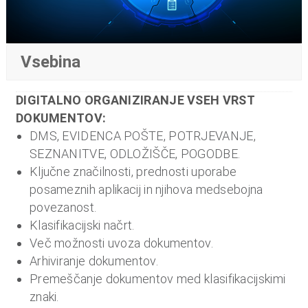
o
i
n
f
Vsebina
i
n
DIGITALNO ORGANIZIRANJE VSEH VRST
a
DOKUMENTOV:
n
DMS, EVIDENCA POŠTE, POTRJEVANJE,
c
SEZNANITVE, ODLOŽIŠČE, POGODBE.
e
Ključne značilnosti, prednosti uporabe
posameznih aplikacij in njihova medsebojna
povezanost.
Klasifikacijski načrt.
Več možnosti uvoza dokumentov.
Arhiviranje dokumentov.
Premeščanje dokumentov med klasifikacijskimi
znaki.