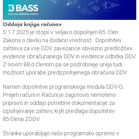
n
i
o
Oddaja knjige računov
b
S 1.7.2025 je stopil v veljavo dopolnjen 85. člen
r
Zakona o davku na dodano vrednost. Dopolnitev
a
zahteva za vse DDV zavezance obvezno predložitev
č
evidence obračunanega DDV in evidence odbitka DDV.
u
Z novim 88.d členom pa se podrobneje ureja tudi
n
možnost uporabe predizpolnjenega obračuna DDV.
,
k
Namen dopolnitve programskega modula DDV-O,
o
Prejeti računi in Računi je zagotoviti nemoteno
m
pripravo in oddajo potrebne dokumentacije za
u
izpolnjevanje zahtev, ki jih predlaga dopolnitev
n
85.člena ZDDV.
a
l
Stranke uporabljajo našo programsko opremo v