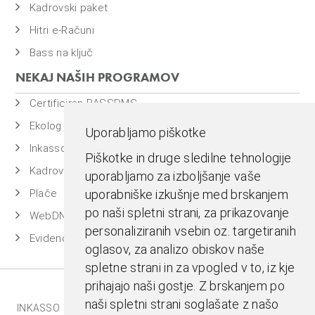
Kadrovski paket
Hitri e-Računi
Bass na ključ
NEKAJ NAŠIH PROGRAMOV
Certificiran BASSDMS
Ekolog
Uporabljamo piškotke
Inkasso
Piškotke in druge sledilne tehnologije
Kadrovska evidenca
uporabljamo za izboljšanje vaše
Plače
uporabniške izkušnje med brskanjem
po naši spletni strani, za prikazovanje
WebDN
personaliziranih vsebin oz. targetiranih
Evidenca časa
oglasov, za analizo obiskov naše
spletne strani in za vpogled v to, iz kje
prihajajo naši gostje. Z brskanjem po
naši spletni strani soglašate z našo
INKASSO |
EKOLOG |
BASS BI |
MESTNA BLAGAJNA |