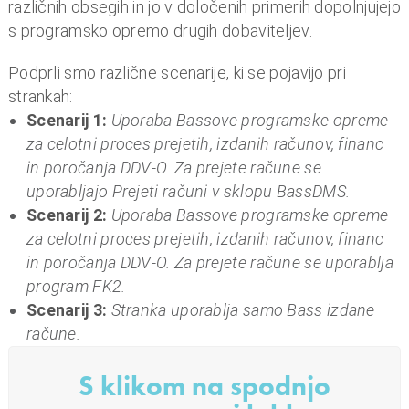
o
različnih obsegih in jo v določenih primerih dopolnjujejo
i
s programsko opremo drugih dobaviteljev.
n
f
Podprli smo različne scenarije, ki se pojavijo pri
i
strankah:
n
Scenarij 1:
Uporaba Bassove programske opreme
a
za celotni proces prejetih, izdanih računov, financ
n
in poročanja DDV-O. Za prejete račune se
c
uporabljajo Prejeti računi v sklopu BassDMS.
e
Scenarij 2:
Uporaba Bassove programske opreme
za celotni proces prejetih, izdanih računov, financ
in poročanja DDV-O. Za prejete račune se uporablja
program FK2.
Scenarij 3:
Stranka uporablja samo Bass izdane
račune.
S klikom na spodnjo