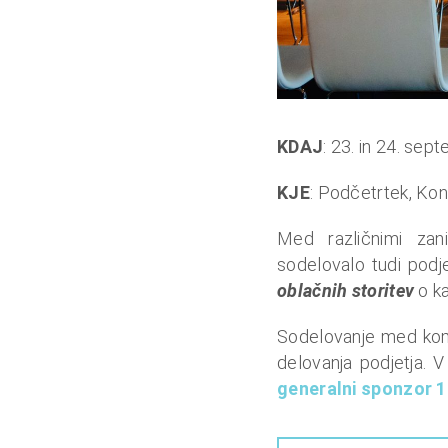
u
n
a
l
o
KDAJ
: 23. in 24. se
i
n
KJE
: Podčetrtek, Kon
f
i
Med različnimi zan
n
sodelovalo tudi pod
a
oblačnih storitev
o ka
n
Sodelovanje med kom
c
delovanja podjetja. 
e
generalni sponzor 