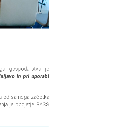
ega gospodarstva je
aljavo in pri uporabi
ta od samega začetka
anja je podjetje BASS