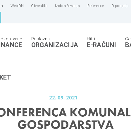
ta
WebDN
Obvestila
Izobraževanja
Reference
O podjetju
INANCE
ORGANIZACIJA
E-RAČUNI
B
KET
22. 09. 2021
KONFERENCA KOMUNA
GOSPODARSTVA