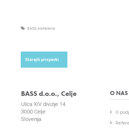
,
BASS
konferenca
BASS d.o.o., Celje
O NAS
Ulica XIV. divizije 14
3000 Celje
O podj
Slovenija
Refer