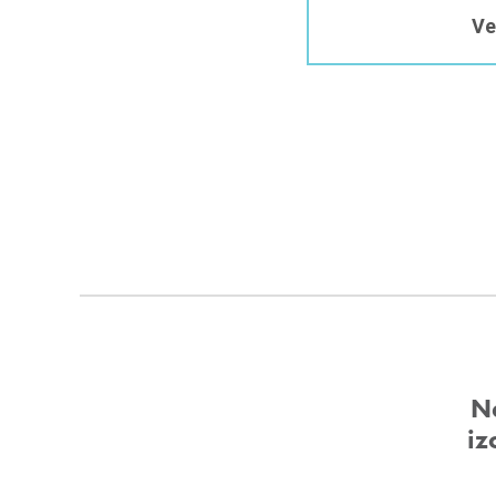
Ve
Ne
iz