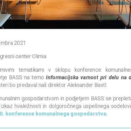
ptembra 2021
gresni center Olimia
imivimi tematikami v sklopu konference komunaln
jetje BASS na temo
Informacijska varnost pri delu na d
teri bo predaval naš direktor Aleksander Bastl.
unalnim gospodarstvom in podjetjem BASS se preple
V izkaz hvaležnosti in dolgoročnega uspešnega sodelov
10. konference komunalnega gospodarstva.