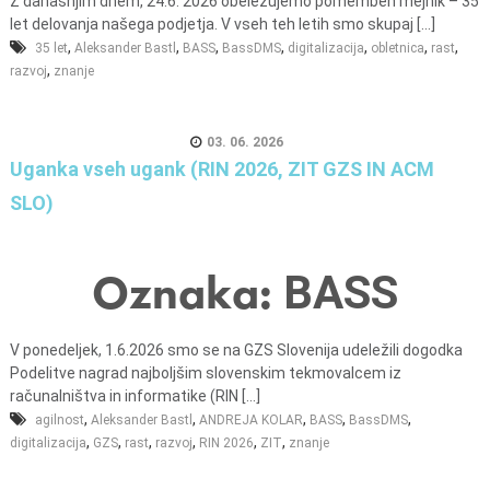
o
Z današnjim dnem, 24.6. 2026 obeležujemo pomemben mejnik – 35
let delovanja našega podjetja. V vseh teh letih smo skupaj [...]
i
,
,
,
,
,
,
,
35 let
Aleksander Bastl
BASS
BassDMS
digitalizacija
obletnica
rast
n
,
razvoj
znanje
f
i
n
03. 06. 2026
Uganka vseh ugank (RIN 2026, ZIT GZS IN ACM
a
n
SLO)
c
e
Oznaka:
BASS
V ponedeljek, 1.6.2026 smo se na GZS Slovenija udeležili dogodka
Podelitve nagrad najboljšim slovenskim tekmovalcem iz
računalništva in informatike (RIN [...]
,
,
,
,
,
agilnost
Aleksander Bastl
ANDREJA KOLAR
BASS
BassDMS
,
,
,
,
,
,
digitalizacija
GZS
rast
razvoj
RIN 2026
ZIT
znanje