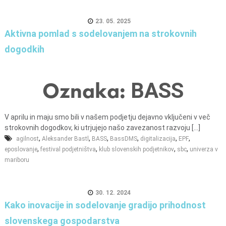
23. 05. 2025
Aktivna pomlad s sodelovanjem na strokovnih
dogodkih
Oznaka:
BASS
V aprilu in maju smo bili v našem podjetju dejavno vključeni v več
strokovnih dogodkov, ki utrjujejo našo zavezanost razvoju [...]
,
,
,
,
,
,
agilnost
Aleksander Bastl
BASS
BassDMS
digitalizacija
EPF
,
,
,
,
eposlovanje
festival podjetništva
klub slovenskih podjetnikov
sbc
univerza v
mariboru
30. 12. 2024
Kako inovacije in sodelovanje gradijo prihodnost
slovenskega gospodarstva