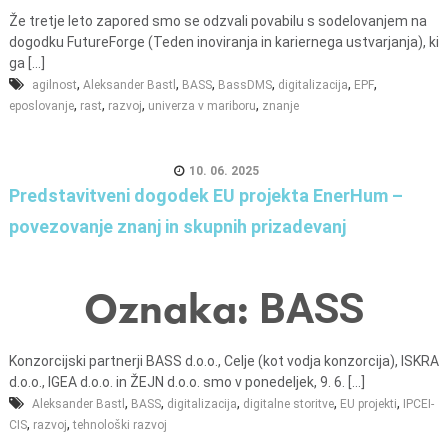
Že tretje leto zapored smo se odzvali povabilu s sodelovanjem na
dogodku FutureForge (Teden inoviranja in kariernega ustvarjanja), ki
ga [...]
,
,
,
,
,
,
agilnost
Aleksander Bastl
BASS
BassDMS
digitalizacija
EPF
,
,
,
,
eposlovanje
rast
razvoj
univerza v mariboru
znanje
10. 06. 2025
Predstavitveni dogodek EU projekta EnerHum –
povezovanje znanj in skupnih prizadevanj
Oznaka:
BASS
Konzorcijski partnerji BASS d.o.o., Celje (kot vodja konzorcija), ISKRA
d.o.o., IGEA d.o.o. in ŽEJN d.o.o. smo v ponedeljek, 9. 6. [...]
,
,
,
,
,
Aleksander Bastl
BASS
digitalizacija
digitalne storitve
EU projekti
IPCEI-
,
,
CIS
razvoj
tehnološki razvoj