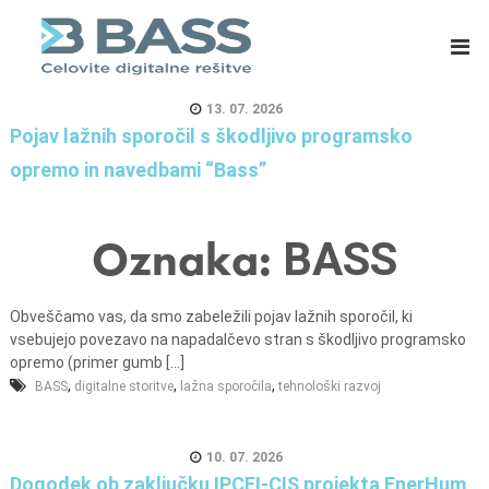
B
E
A
R
S
P
S
s
13. 07. 2026
d
i
Pojav lažnih sporočil s škodljivo programsko
.
s
opremo in navedbami “Bass”
o
t
.
e
o
m
Oznaka:
BASS
.
i
,
z
Obveščamo vas, da smo zabeležili pojav lažnih sporočil, ki
C
a
vsebujejo povezavo na napadalčevo stran s škodljivo programsko
e
m
opremo (primer gumb [...]
l
a
,
,
,
BASS
digitalne storitve
lažna sporočila
tehnološki razvoj
j
s
e
o
10. 07. 2026
v
Dogodek ob zaključku IPCEI-CIS projekta EnerHum