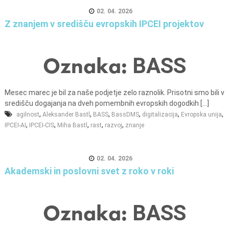
02. 04. 2026
Z znanjem v središču evropskih IPCEI projektov
Oznaka:
BASS
Mesec marec je bil za naše podjetje zelo raznolik. Prisotni smo bili v
središču dogajanja na dveh pomembnih evropskih dogodkih [...]
,
,
,
,
,
,
agilnost
Aleksander Bastl
BASS
BassDMS
digitalizacija
Evropska unija
,
,
,
,
,
IPCEI-AI
IPCEI-CIS
Miha Bastl
rast
razvoj
znanje
02. 04. 2026
Akademski in poslovni svet z roko v roki
Oznaka:
BASS