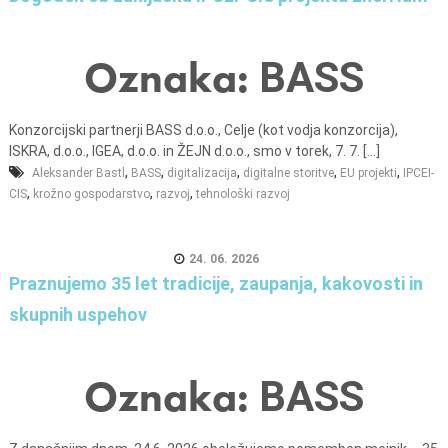
n
i
o
Oznaka:
BASS
b
r
Konzorcijski partnerji BASS d.o.o., Celje (kot vodja konzorcija),
a
ISKRA, d.o.o., IGEA, d.o.o. in ŽEJN d.o.o., smo v torek, 7. 7. [...]
č
,
,
,
,
,
Aleksander Bastl
BASS
digitalizacija
digitalne storitve
EU projekti
IPCEI-
u
,
,
,
CIS
krožno gospodarstvo
razvoj
tehnološki razvoj
n
,
24. 06. 2026
k
Praznujemo 35 let tradicije, zaupanja, kakovosti in
o
skupnih uspehov
m
u
n
Oznaka:
BASS
a
l