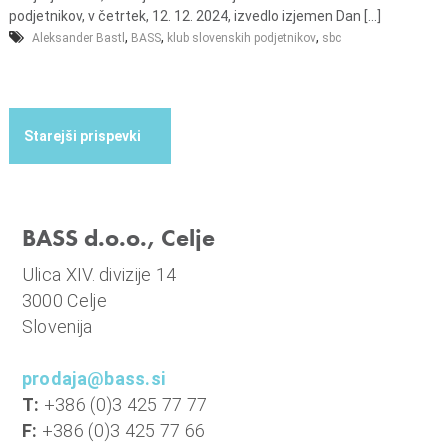
podjetnikov, v četrtek, 12. 12. 2024, izvedlo izjemen Dan [...]
,
,
,
Aleksander Bastl
BASS
klub slovenskih podjetnikov
sbc
BASS d.o.o., Celje
Ulica XIV. divizije 14
3000 Celje
Slovenija
prodaja@bass.si
T:
+386 (0)3 425 77 77
F:
+386 (0)3 425 77 66