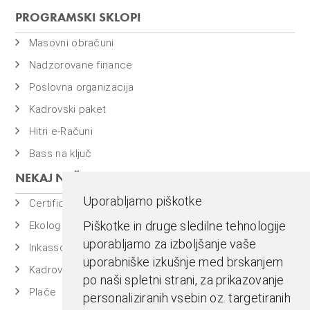
PROGRAMSKI SKLOPI
Masovni obračuni
Nadzorovane finance
Poslovna organizacija
Kadrovski paket
Hitri e-Računi
Bass na ključ
NEKAJ NAŠIH PROGRAMOV
Uporabljamo piškotke
Certificiran BASSDMS
Piškotke in druge sledilne tehnologije
Ekolog
uporabljamo za izboljšanje vaše
Inkasso
uporabniške izkušnje med brskanjem
Kadrovska evidenca
po naši spletni strani, za prikazovanje
Plače
personaliziranih vsebin oz. targetiranih