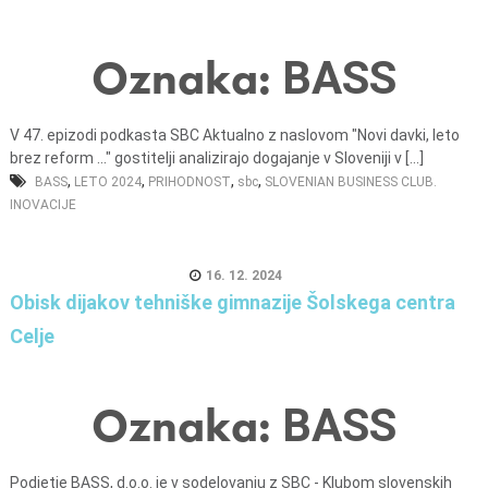
Oznaka:
BASS
V 47. epizodi podkasta SBC Aktualno z naslovom "Novi davki, leto
brez reform ..." gostitelji analizirajo dogajanje v Sloveniji v [...]
,
,
,
,
BASS
LETO 2024
PRIHODNOST
sbc
SLOVENIAN BUSINESS CLUB.
INOVACIJE
16. 12. 2024
Obisk dijakov tehniške gimnazije Šolskega centra
Celje
Oznaka:
BASS
Podjetje BASS, d.o.o. je v sodelovanju z SBC - Klubom slovenskih