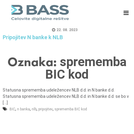
B
E
A
R
S
P
S
s
22. 08. 2023
d
i
Pripojitev N banke k NLB
.
s
o
t
Oznaka:
sprememba
.
e
o
m
BIC kod
.
i
,
z
C
a
Statusna sprememba udeležencev NLB d.d. in N banke d.d.
Statusna sprememba udeležencev NLB d.d. in N banke d.d. se bo v
e
m
[...]
l
a
,
,
,
,
BIC
n banka
nlb
pripojitev
sprememba BIC kod
j
s
e
o
v