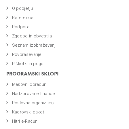
o
i
O podjetju
n
Reference
f
Podpora
i
Zgodbe in obvestila
n
a
Seznam izobraževanj
n
Povpraševanje
c
Piškotki in pogoji
e
PROGRAMSKI SKLOPI
Masovni obračuni
Nadzorovane finance
Poslovna organizacija
Kadrovski paket
Hitri e-Računi