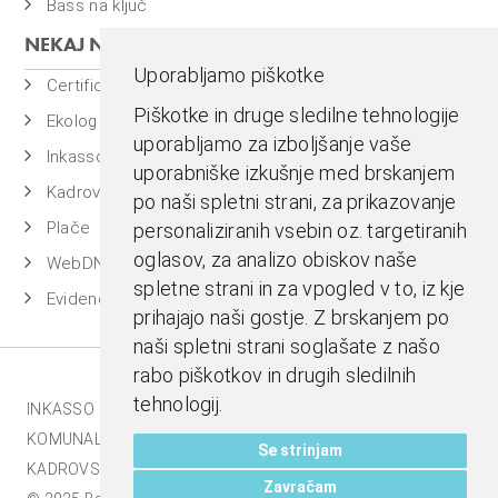
Bass na ključ
NEKAJ NAŠIH PROGRAMOV
Uporabljamo piškotke
Certificiran BASSDMS
Piškotke in druge sledilne tehnologije
Ekolog
uporabljamo za izboljšanje vaše
Inkasso
uporabniške izkušnje med brskanjem
Kadrovska evidenca
po naši spletni strani, za prikazovanje
Plače
personaliziranih vsebin oz. targetiranih
oglasov, za analizo obiskov naše
WebDN
spletne strani in za vpogled v to, iz kje
Evidenca časa
prihajajo naši gostje. Z brskanjem po
naši spletni strani soglašate z našo
rabo piškotkov in drugih sledilnih
tehnologij.
INKASSO |
EKOLOG |
BASS BI |
MESTNA BLAGAJNA |
KOMUNALA.INFO |
E-RAČUNI |
BASSDMS |
Se strinjam
KADROVSKI PAKET |
Zavračam