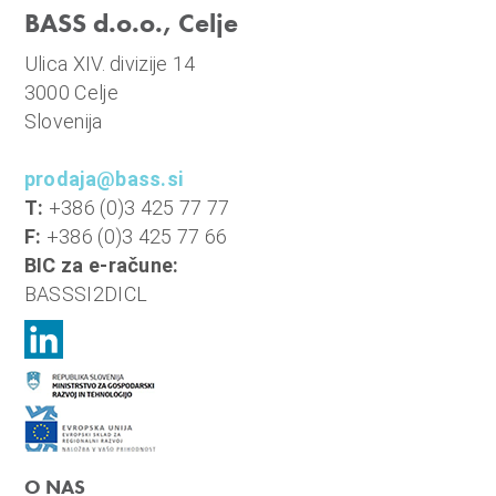
n
BASS d.o.o., Celje
i
Ulica XIV. divizije 14
o
3000 Celje
b
Slovenija
r
a
prodaja@bass.si
č
T:
+386 (0)3 425 77 77
u
F:
+386 (0)3 425 77 66
n
BIC za e-račune:
,
BASSSI2DICL
k
o
m
u
n
a
l
O NAS