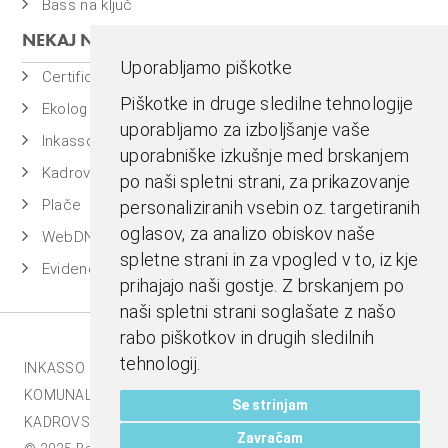
Bass na ključ
NEKAJ NAŠIH PROGRAMOV
Uporabljamo piškotke
Certificiran BASSDMS
Piškotke in druge sledilne tehnologije
Ekolog
uporabljamo za izboljšanje vaše
Inkasso
uporabniške izkušnje med brskanjem
Kadrovska evidenca
po naši spletni strani, za prikazovanje
Plače
personaliziranih vsebin oz. targetiranih
oglasov, za analizo obiskov naše
WebDN
spletne strani in za vpogled v to, iz kje
Evidenca časa
prihajajo naši gostje. Z brskanjem po
naši spletni strani soglašate z našo
rabo piškotkov in drugih sledilnih
tehnologij.
INKASSO |
EKOLOG |
BASS BI |
MESTNA BLAGAJNA |
KOMUNALA.INFO |
E-RAČUNI |
BASSDMS |
Se strinjam
KADROVSKI PAKET |
Zavračam