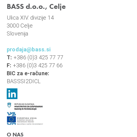
n
BASS d.o.o., Celje
i
Ulica XIV. divizije 14
o
3000 Celje
b
Slovenija
r
a
prodaja@bass.si
č
T:
+386 (0)3 425 77 77
u
F:
+386 (0)3 425 77 66
n
BIC za e-račune:
,
BASSSI2DICL
k
o
m
u
n
a
l
O NAS