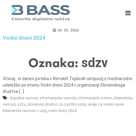
B
E
A
R
S
P
S
s
30. 05. 2024
d
i
Vodni dnevi 2024
.
s
o
t
Oznaka:
sdzv
.
e
o
m
.
i
Včeraj in danes poteka v Rimskih Toplicah simpozij z mednarodno
,
z
udeležbo po imenu Vodni dnevi 2024 v organizaciji Slovenskega
C
a
društva [...]
,
,
e
m
,
digitalna varnost
informacijska varnost
informacijski sistem
kibernetska
,
,
,
varnost
sdzv
slovensko društvo za zaščito voda
ukrepi za visoko raven
l
a
,
kibernetske varnosti v uniji
vodni dnevi 2024
j
s
e
o
v