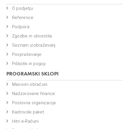
o
i
O podjetju
n
Reference
f
Podpora
i
Zgodbe in obvestila
n
a
Seznam izobraževanj
n
Povpraševanje
c
Piškotki in pogoji
e
PROGRAMSKI SKLOPI
Masovni obračuni
Nadzorovane finance
Poslovna organizacija
Kadrovski paket
Hitri e-Računi