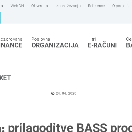
ta
WebDN
Obvestila
Izobraževanja
Reference
O podjetju
INANCE
ORGANIZACIJA
E-RAČUNI
B
KET
24. 04. 2020
a:
prilagoditve BASS pr