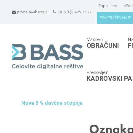
Zaposlitev
ePos
prodaja@bass.si
+386 (0)3 425 77 77
POVPRAŠEVANJE
B
E
OBRAČUNI
F
A
R
S
P
S
s
d
i
KADROVSKI PA
.
s
o
t
.
e
Nova 5 % davčna stopnja
o
m
.
i
,
z
Oznak
C
a