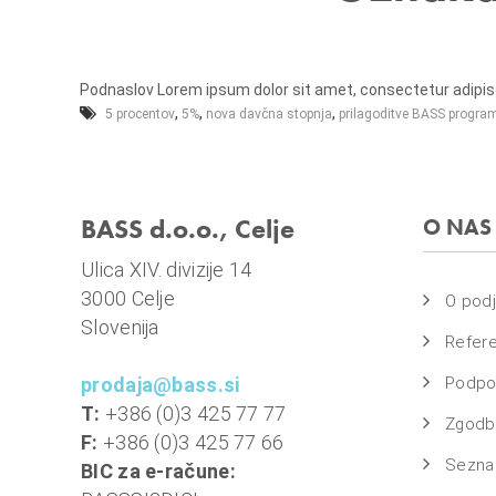
e
m
l
a
j
s
e
o
Podnaslov Lorem ipsum dolor sit amet, consectetur adipiscin
,
,
,
5 procentov
5%
nova davčna stopnja
prilagoditve BASS progra
v
n
i
o
BASS d.o.o., Celje
O NAS
b
r
Ulica XIV. divizije 14
a
3000 Celje
O podj
č
Slovenija
Refer
u
n
prodaja@bass.si
Podpo
,
T:
+386 (0)3 425 77 77
Zgodbe
k
F:
+386 (0)3 425 77 66
o
Sezna
BIC za e-račune:
m