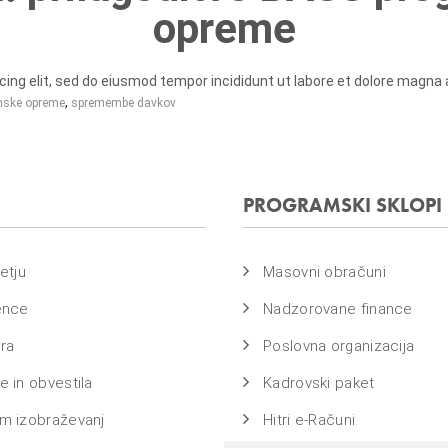
opreme
g elit, sed do eiusmod tempor incididunt ut labore et dolore magna ali
,
mske opreme
spremembe davkov
PROGRAMSKI SKLOPI
etju
Masovni obračuni
ence
Nadzorovane finance
ra
Poslovna organizacija
 in obvestila
Kadrovski paket
m izobraževanj
Hitri e-Računi