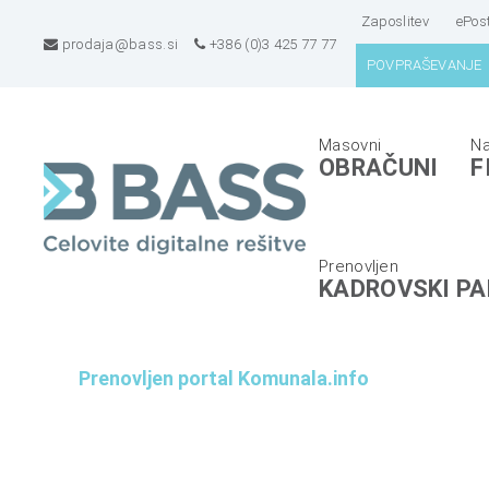
Zaposlitev
ePos
prodaja@bass.si
+386 (0)3 425 77 77
POVPRAŠEVANJE
B
E
OBRAČUNI
F
A
R
S
P
S
s
d
i
KADROVSKI PA
.
s
o
t
.
e
Prenovljen portal Komunala.info
o
m
.
i
,
z
C
a