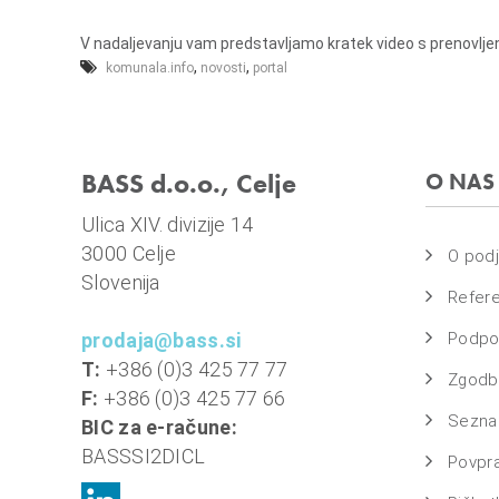
e
m
l
a
V nadaljevanju vam predstavljamo kratek video s prenovljeni
j
s
,
,
komunala.info
novosti
portal
e
o
v
n
BASS d.o.o., Celje
O NAS
i
o
Ulica XIV. divizije 14
b
3000 Celje
O podj
r
Slovenija
a
Refer
č
prodaja@bass.si
Podpo
u
T:
+386 (0)3 425 77 77
Zgodbe
n
F:
+386 (0)3 425 77 66
,
Sezna
BIC za e-račune:
k
BASSSI2DICL
Povpr
o
m