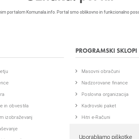
m portalom Komunala.info. Portal smo oblikovno in funkcionalno posodobi
PROGRAMSKI SKLOPI
etju
Masovni obračuni
ence
Nadzorovane finance
ra
Poslovna organizacija
 in obvestila
Kadrovski paket
m izobraževanj
Hitri e-Računi
aševanje
Bass na ključ
Uporabljamo piškotke