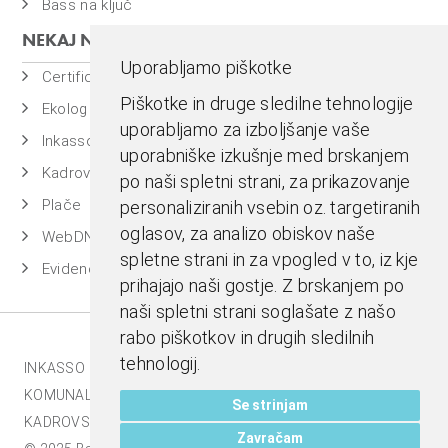
Bass na ključ
NEKAJ NAŠIH PROGRAMOV
Uporabljamo piškotke
Certificiran BASSDMS
Piškotke in druge sledilne tehnologije
Ekolog
uporabljamo za izboljšanje vaše
Inkasso
uporabniške izkušnje med brskanjem
Kadrovska evidenca
po naši spletni strani, za prikazovanje
Plače
personaliziranih vsebin oz. targetiranih
oglasov, za analizo obiskov naše
WebDN
spletne strani in za vpogled v to, iz kje
Evidenca časa
prihajajo naši gostje. Z brskanjem po
naši spletni strani soglašate z našo
rabo piškotkov in drugih sledilnih
tehnologij.
INKASSO |
EKOLOG |
BASS BI |
MESTNA BLAGAJNA |
KOMUNALA.INFO |
E-RAČUNI |
BASSDMS |
Se strinjam
KADROVSKI PAKET |
Zavračam