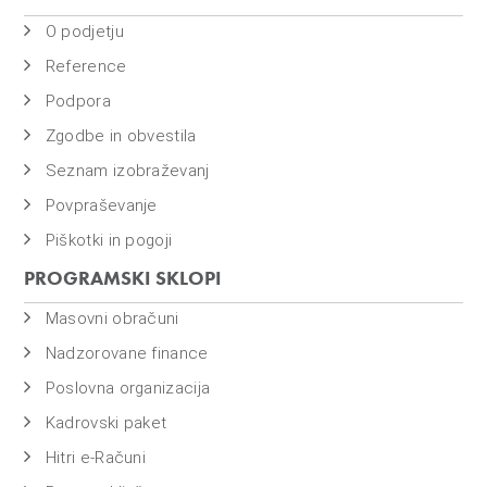
o
i
O podjetju
n
Reference
f
Podpora
i
Zgodbe in obvestila
n
a
Seznam izobraževanj
n
Povpraševanje
c
Piškotki in pogoji
e
PROGRAMSKI SKLOPI
Masovni obračuni
Nadzorovane finance
Poslovna organizacija
Kadrovski paket
Hitri e-Računi