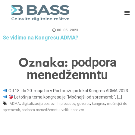
B
E
A
R
S
P
S
s
08. 05. 2023
d
i
Se vidimo na Kongresu ADMA?
.
s
o
t
Oznaka:
podpora
.
e
o
m
menedžemntu
.
i
,
z
C
a
Od 18. do 20. maja bo v Portorožu potekal Kongres ADMA 2023.
Letošnja tema kongresa je "Močnejši od sprememb", [...]
e
m
,
,
,
,
ADMA
digitalizacija poslovnih procesov
govorec
kongres
močnejši do
l
a
,
,
sprememb
podpora menedžemntu
veliki sponzor
j
s
e
o
v