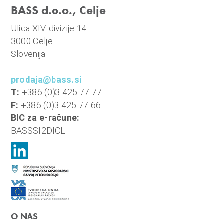
n
BASS d.o.o., Celje
i
Ulica XIV. divizije 14
o
3000 Celje
b
Slovenija
r
a
prodaja@bass.si
č
T:
+386 (0)3 425 77 77
u
F:
+386 (0)3 425 77 66
n
BIC za e-račune:
,
BASSSI2DICL
k
o
m
u
n
a
l
O NAS