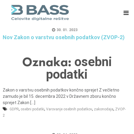
B
E
A
R
S
P
S
s
30. 01. 2023
d
i
Nov Zakon o varstvu osebnih podatkov (ZVOP-2)
.
s
o
t
Oznaka:
osebni
.
e
o
m
podatki
.
i
,
z
C
a
Zakon o varstvu osebnih podatkov končno sprejet Z večletno
zamudo je bil 15. decembra 2022 v Državnem zboru končno
e
m
sprejet Zakon [...]
l
a
,
,
,
,
GDPR
osebni podatki
Varovanje osebnih podatkov
zakonodaja
ZVOP-
j
s
2
e
o
v