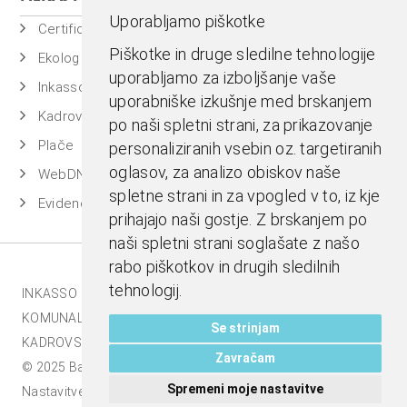
Uporabljamo piškotke
Certificiran BASSDMS
Piškotke in druge sledilne tehnologije
Ekolog
uporabljamo za izboljšanje vaše
Inkasso
uporabniške izkušnje med brskanjem
Kadrovska evidenca
po naši spletni strani, za prikazovanje
Plače
personaliziranih vsebin oz. targetiranih
oglasov, za analizo obiskov naše
WebDN
spletne strani in za vpogled v to, iz kje
Evidenca časa
prihajajo naši gostje. Z brskanjem po
naši spletni strani soglašate z našo
rabo piškotkov in drugih sledilnih
tehnologij.
INKASSO |
EKOLOG |
BASS BI |
MESTNA BLAGAJNA |
KOMUNALA.INFO |
E-RAČUNI |
BASSDMS |
Se strinjam
KADROVSKI PAKET |
Zavračam
© 2025 Bass d.o.o., Celje. Vse pravice pridržane |
Spremeni moje nastavitve
Nastavitve piškotkov