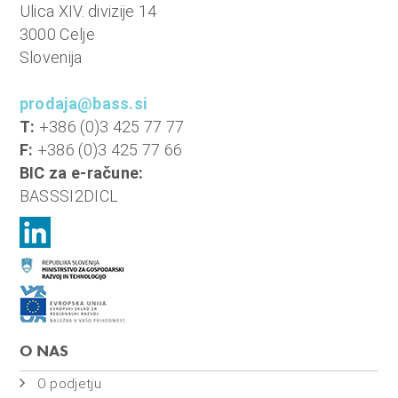
o
Ulica XIV. divizije 14
i
3000 Celje
n
Slovenija
f
i
prodaja@bass.si
n
T:
+386 (0)3 425 77 77
a
F:
+386 (0)3 425 77 66
n
BIC za e-račune:
c
BASSSI2DICL
e
O NAS
O podjetju