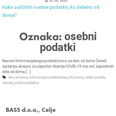
20. 04. 2020
n
Kako zaščititi osebne podatke, ko delamo od
i
doma?
o
b
r
Oznaka:
osebni
a
č
podatki
u
n
Nasveti Informacijskega pooblaščenca za delo od doma Zaradi
,
sprejetja ukrepov za zajezitev širjenja COVID-19 vse več zaposlenih
k
dela od doma, [...]
o
,
,
,
,
,
delo od doma
informacijski pooblaščenec
IP
korona
osebni podatki
m
,
varnost
zaščita podatkov
u
n
a
BASS d.o.o., Celje
l