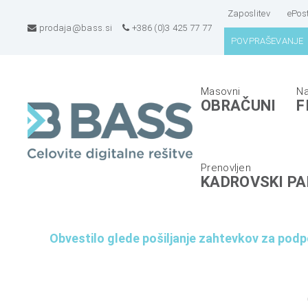
Zaposlitev
ePos
prodaja@bass.si
+386 (0)3 425 77 77
POVPRAŠEVANJE
B
E
OBRAČUNI
F
A
R
S
P
S
s
d
i
KADROVSKI PA
.
s
o
t
.
e
Obvestilo glede pošiljanje zahtevkov za pod
o
m
.
i
,
z
C
a