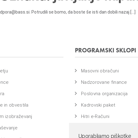
ora@bass.si. Potrudili se bomo, da boste še isti dan dobili nazaj [...]
PROGRAMSKI SKLOPI
etju
Masovni obračuni
ence
Nadzorovane finance
ra
Poslovna organizacija
 in obvestila
Kadrovski paket
m izobraževanj
Hitri e-Računi
aševanje
Bass na ključ
Uporabljamo piškotke