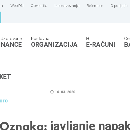
ta
WebDN
Obvestila
Izobraževanja
Reference
O podjetju
INANCE
ORGANIZACIJA
E-RAČUNI
B
KET
16. 03. 2020
poro
Oznaka:
javljanje napa