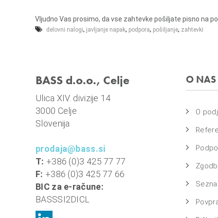
e
m
l
a
Vljudno Vas prosimo, da vse zahtevke pošiljate pisno na podp
j
s
,
,
,
,
delovni nalogi
javljanje napak
podpora
pošiljanje
zahtevki
e
o
v
n
BASS d.o.o., Celje
O NAS
i
o
Ulica XIV. divizije 14
b
3000 Celje
O podj
r
Slovenija
a
Refer
č
prodaja@bass.si
Podpo
u
T:
+386 (0)3 425 77 77
Zgodbe
n
F:
+386 (0)3 425 77 66
,
Sezna
BIC za e-račune:
k
BASSSI2DICL
Povpr
o
m