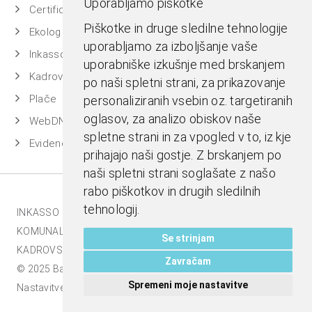
Uporabljamo piškotke
Certificiran BASSDMS
Piškotke in druge sledilne tehnologije
Ekolog
uporabljamo za izboljšanje vaše
Inkasso
uporabniške izkušnje med brskanjem
Kadrovska evidenca
po naši spletni strani, za prikazovanje
Plače
personaliziranih vsebin oz. targetiranih
oglasov, za analizo obiskov naše
WebDN
spletne strani in za vpogled v to, iz kje
Evidenca časa
prihajajo naši gostje. Z brskanjem po
naši spletni strani soglašate z našo
rabo piškotkov in drugih sledilnih
tehnologij.
INKASSO |
EKOLOG |
BASS BI |
MESTNA BLAGAJNA |
KOMUNALA.INFO |
E-RAČUNI |
BASSDMS |
Se strinjam
KADROVSKI PAKET |
Zavračam
© 2025 Bass d.o.o., Celje. Vse pravice pridržane |
Spremeni moje nastavitve
Nastavitve piškotkov