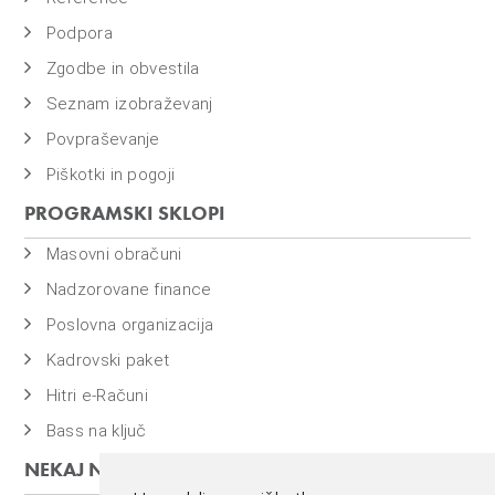
o
i
Podpora
n
Zgodbe in obvestila
f
Seznam izobraževanj
i
Povpraševanje
n
a
Piškotki in pogoji
n
PROGRAMSKI SKLOPI
c
Masovni obračuni
e
Nadzorovane finance
Poslovna organizacija
Kadrovski paket
Hitri e-Računi
Bass na ključ
NEKAJ NAŠIH PROGRAMOV