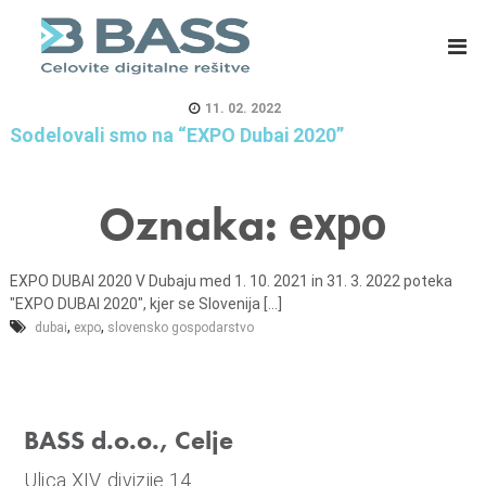
B
E
A
R
S
P
S
s
11. 02. 2022
d
i
Sodelovali smo na “EXPO Dubai 2020”
.
s
o
t
Oznaka:
expo
.
e
o
m
.
i
EXPO DUBAI 2020 V Dubaju med 1. 10. 2021 in 31. 3. 2022 poteka
,
z
"EXPO DUBAI 2020", kjer se Slovenija [...]
C
a
,
,
dubai
expo
slovensko gospodarstvo
e
m
l
a
j
s
BASS d.o.o., Celje
e
o
v
Ulica XIV. divizije 14