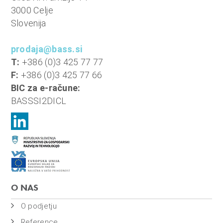
n
3000 Celje
i
Slovenija
o
b
prodaja@bass.si
r
T:
+386 (0)3 425 77 77
a
F:
+386 (0)3 425 77 66
č
BIC za e-račune:
u
BASSSI2DICL
n
,
k
o
m
u
n
O NAS
a
O podjetju
l
Reference