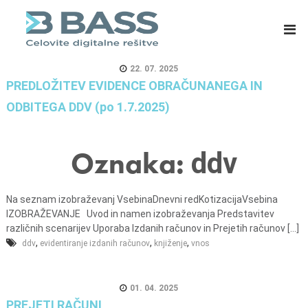
B
E
A
R
S
P
S
s
22. 07. 2025
d
i
PREDLOŽITEV EVIDENCE OBRAČUNANEGA IN
.
s
ODBITEGA DDV (po 1.7.2025)
o
t
.
e
o
m
Oznaka:
ddv
.
i
,
z
Na seznam izobraževanj VsebinaDnevni redKotizacijaVsebina
C
a
IZOBRAŽEVANJE Uvod in namen izobraževanja Predstavitev
e
m
različnih scenarijev Uporaba Izdanih računov in Prejetih računov [...]
l
a
,
,
,
ddv
evidentiranje izdanih računov
knjiženje
vnos
j
s
e
o
01. 04. 2025
v
PREJETI RAČUNI