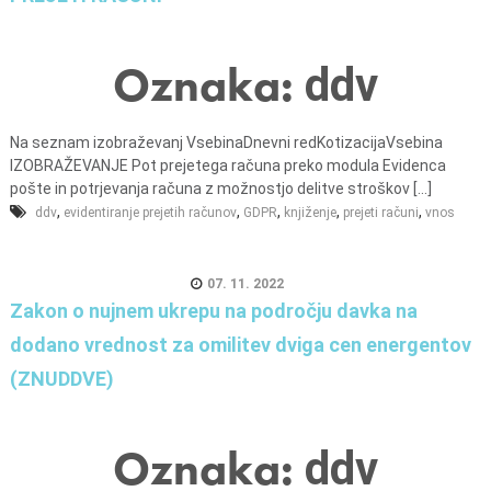
n
i
o
Oznaka:
ddv
b
r
Na seznam izobraževanj VsebinaDnevni redKotizacijaVsebina
a
IZOBRAŽEVANJE Pot prejetega računa preko modula Evidenca
č
pošte in potrjevanja računa z možnostjo delitve stroškov [...]
u
,
,
,
,
,
ddv
evidentiranje prejetih računov
GDPR
knjiženje
prejeti računi
vnos
n
,
07. 11. 2022
k
Zakon o nujnem ukrepu na področju davka na
o
dodano vrednost za omilitev dviga cen energentov
m
u
(ZNUDDVE)
n
a
Oznaka:
ddv
l