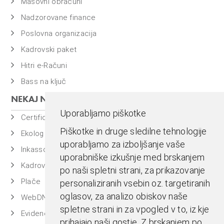
Masovni obračuni
Nadzorovane finance
Poslovna organizacija
Kadrovski paket
Hitri e-Računi
Bass na ključ
NEKAJ NAŠIH PROGRAMOV
Uporabljamo piškotke
Certificiran BASSDMS
Piškotke in druge sledilne tehnologije
Ekolog
uporabljamo za izboljšanje vaše
Inkasso
uporabniške izkušnje med brskanjem
Kadrovska evidenca
po naši spletni strani, za prikazovanje
Plače
personaliziranih vsebin oz. targetiranih
oglasov, za analizo obiskov naše
WebDN
spletne strani in za vpogled v to, iz kje
Evidenca časa
prihajajo naši gostje. Z brskanjem po