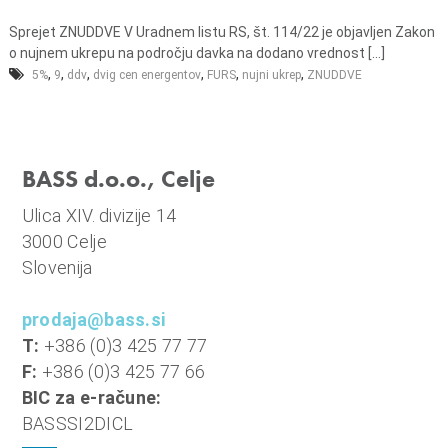
o
i
Sprejet ZNUDDVE V Uradnem listu RS, št. 114/22 je objavljen Zakon
n
o nujnem ukrepu na področju davka na dodano vrednost [...]
,
,
,
,
,
,
5%
9
ddv
dvig cen energentov
FURS
nujni ukrep
f
ZNUDDVE
i
n
a
BASS d.o.o., Celje
n
c
Ulica XIV. divizije 14
e
3000 Celje
Slovenija
prodaja@bass.si
T:
+386 (0)3 425 77 77
F:
+386 (0)3 425 77 66
BIC za e-račune:
BASSSI2DICL