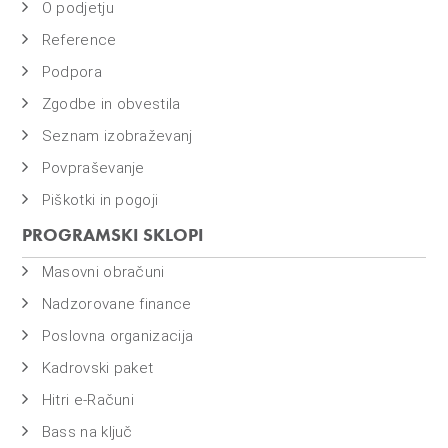
o
O podjetju
i
Reference
n
Podpora
f
i
Zgodbe in obvestila
n
Seznam izobraževanj
a
Povpraševanje
n
Piškotki in pogoji
c
PROGRAMSKI SKLOPI
e
Masovni obračuni
Nadzorovane finance
Poslovna organizacija
Kadrovski paket
Hitri e-Računi
Bass na ključ