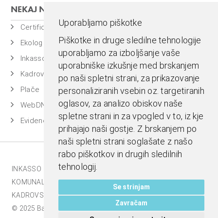
NEKAJ NAŠIH PROGRAMOV
Uporabljamo piškotke
Certificiran BASSDMS
Piškotke in druge sledilne tehnologije
Ekolog
uporabljamo za izboljšanje vaše
Inkasso
uporabniške izkušnje med brskanjem
Kadrovska evidenca
po naši spletni strani, za prikazovanje
Plače
personaliziranih vsebin oz. targetiranih
oglasov, za analizo obiskov naše
WebDN
spletne strani in za vpogled v to, iz kje
Evidenca časa
prihajajo naši gostje. Z brskanjem po
naši spletni strani soglašate z našo
rabo piškotkov in drugih sledilnih
tehnologij.
INKASSO |
EKOLOG |
BASS BI |
MESTNA BLAGAJNA |
KOMUNALA.INFO |
E-RAČUNI |
BASSDMS |
Se strinjam
KADROVSKI PAKET |
Zavračam
© 2025 Bass d.o.o., Celje. Vse pravice pridržane |