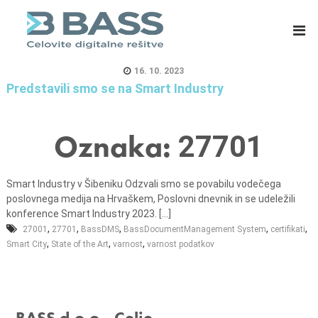
B
E
A
R
S
P
S
s
16. 10. 2023
d
i
Predstavili smo se na Smart Industry
.
s
o
t
Oznaka:
27701
.
e
o
m
.
i
Smart Industry v Šibeniku Odzvali smo se povabilu vodečega
,
z
poslovnega medija na Hrvaškem, Poslovni dnevnik in se udeležili
C
a
konference Smart Industry 2023. [...]
,
,
,
e
m
,
,
27001
27701
BassDMS
BassDocumentManagement System
certifikati
,
,
,
Smart City
State of the Art
varnost
varnost podatkov
l
a
j
s
e
o
v
BASS d.o.o., Celje