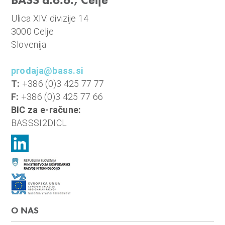
n
i
Ulica XIV. divizije 14
o
3000 Celje
b
Slovenija
r
a
prodaja@bass.si
č
T:
+386 (0)3 425 77 77
u
F:
+386 (0)3 425 77 66
n
BIC za e-račune:
,
BASSSI2DICL
k
o
m
u
n
a
O NAS
l