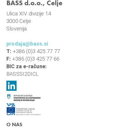
BASS d.o.o., Celje
n
i
Ulica XIV. divizije 14
o
3000 Celje
b
Slovenija
r
a
prodaja@bass.si
č
T:
+386 (0)3 425 77 77
u
F:
+386 (0)3 425 77 66
n
BIC za e-račune:
,
BASSSI2DICL
k
o
m
u
n
a
l
O NAS