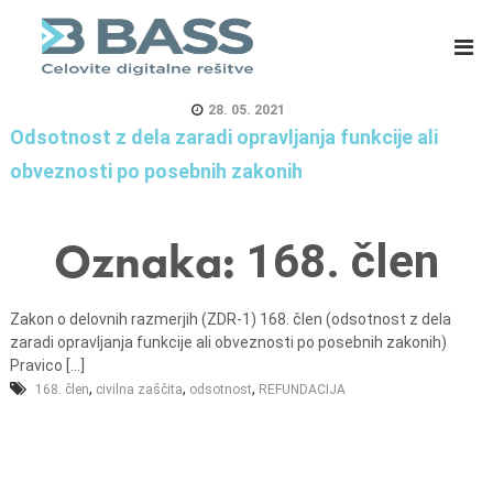
B
E
A
R
S
P
S
s
28. 05. 2021
d
i
Odsotnost z dela zaradi opravljanja funkcije ali
.
s
obveznosti po posebnih zakonih
o
t
.
e
o
m
Oznaka:
168. člen
.
i
,
z
Zakon o delovnih razmerjih (ZDR-1) 168. člen (odsotnost z dela
C
a
zaradi opravljanja funkcije ali obveznosti po posebnih zakonih)
e
m
Pravico [...]
l
a
,
,
,
168. člen
civilna zaščita
odsotnost
REFUNDACIJA
j
s
e
o
v