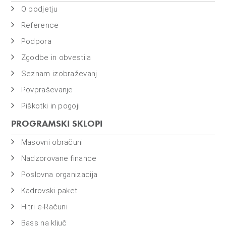
o
O podjetju
i
Reference
n
f
Podpora
i
Zgodbe in obvestila
n
Seznam izobraževanj
a
Povpraševanje
n
c
Piškotki in pogoji
e
PROGRAMSKI SKLOPI
Masovni obračuni
Nadzorovane finance
Poslovna organizacija
Kadrovski paket
Hitri e-Računi
Bass na ključ