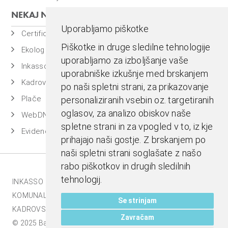
NEKAJ NAŠIH PROGRAMOV
Uporabljamo piškotke
Certificiran BASSDMS
Piškotke in druge sledilne tehnologije
Ekolog
uporabljamo za izboljšanje vaše
Inkasso
uporabniške izkušnje med brskanjem
Kadrovska evidenca
po naši spletni strani, za prikazovanje
Plače
personaliziranih vsebin oz. targetiranih
oglasov, za analizo obiskov naše
WebDN
spletne strani in za vpogled v to, iz kje
Evidenca časa
prihajajo naši gostje. Z brskanjem po
naši spletni strani soglašate z našo
rabo piškotkov in drugih sledilnih
tehnologij.
INKASSO |
EKOLOG |
BASS BI |
MESTNA BLAGAJNA |
KOMUNALA.INFO |
E-RAČUNI |
BASSDMS |
Se strinjam
KADROVSKI PAKET |
Zavračam
© 2025 Bass d.o.o., Celje. Vse pravice pridržane |