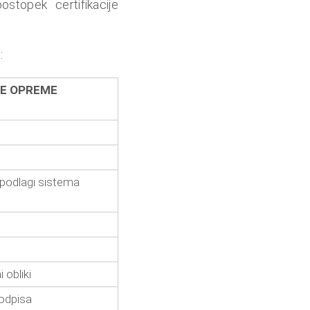
stopek certifikacije
:
KE OPREME
 podlagi sistema
 obliki
podpisa