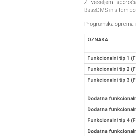
Z veseljem sporočam
u
BassDMS in s tem podal
n
a
Programska oprema iz
l
o
OZNAKA
i
n
Funkcionalni tip 1 (
f
Funkcionalni tip 2 (
i
n
Funkcionalni tip 3 (
a
n
Dodatna funkcionaln
c
Dodatna funkcionaln
e
Funkcionalni tip 4 (
Dodatna funkcionaln