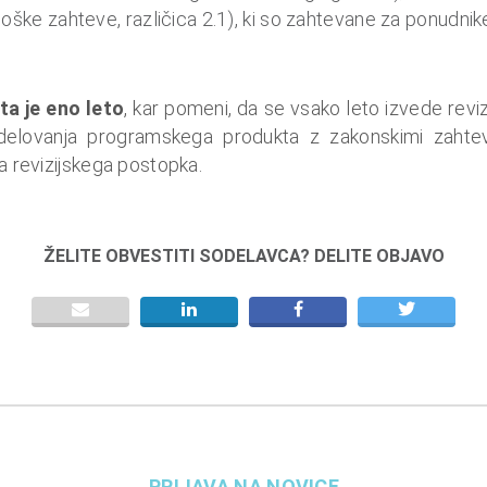
oške zahteve, različica 2.1), ki so zahtevane za ponudn
ta je eno leto
, kar pomeni, da se vsako leto izvede reviz
delovanja programskega produkta z zakonskimi zahte
ga revizijskega postopka.
ŽELITE OBVESTITI SODELAVCA? DELITE OBJAVO
PRIJAVA NA NOVICE