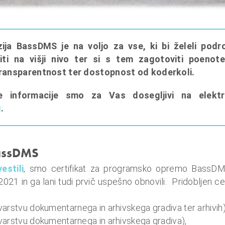
rzija BassDMS je na voljo z
a vse, ki bi želeli podr
ti na višji nivo ter si s tem zagotoviti poenote
ransparentnost ter dostopnost od koderkoli.
 informacije smo za Vas dosegljivi na elekt
i
.
BassDMS
estili
, smo certifikat za programsko opremo BassD
2021 in ga lani tudi prvič uspešno obnovili. Pridobljen cert
rstvu dokumentarnega in arhivskega gradiva ter arhivih)
arstvu dokumentarnega in arhivskega gradiva),