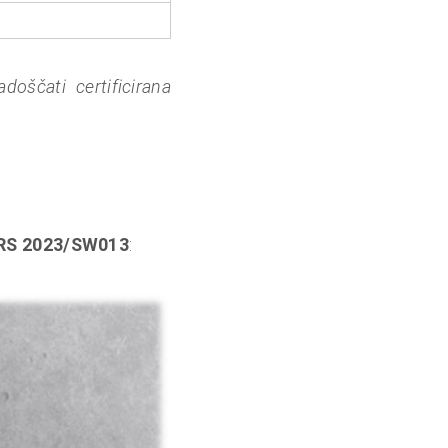
oščati certificirana
-ARS 2023/SW013
: