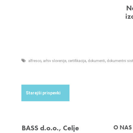
Ne
iz
,
,
,
,
alfresco
arhiv slovenije
certifikacija
dokumenti
dokumentni sis
BASS d.o.o., Celje
O NAS