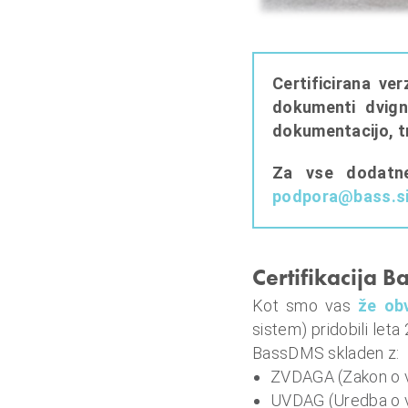
Certificirana ve
dokumenti dvigni
dokumentacijo, t
Za vse dodatne
podpora@bass.s
Certifikacija 
Kot smo vas
že obv
sistem) pridobili leta 
BassDMS skladen z:
ZVDAGA (Zakon o va
UVDAG (Uredba o v