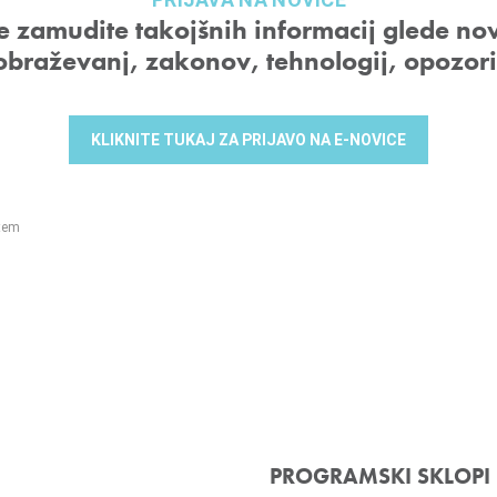
 zamudite takojšnih informacij glede no
obraževanj, zakonov, tehnologij, opozor
KLIKNITE TUKAJ ZA PRIJAVO NA E-NOVICE
tem
PROGRAMSKI SKLOPI