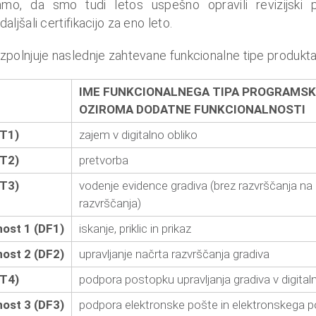
o, da smo tudi letos uspešno opravili revizijski po
jšali certifikacijo za eno leto.
polnjuje naslednje zahtevane funkcionalne tipe produkta
IME FUNKCIONALNEGA TIPA PROGRAMS
OZIROMA DODATNE FUNKCIONALNOSTI
FT1)
zajem v digitalno obliko
FT2)
pretvorba
FT3)
vodenje evidence gradiva (brez razvrščanja na
razvrščanja)
ost 1 (DF1)
iskanje, priklic in prikaz
ost 2 (DF2)
upravljanje načrta razvrščanja gradiva
FT4)
podpora postopku upravljanja gradiva v digitalni
ost 3 (DF3)
podpora elektronske pošte in elektronskega 