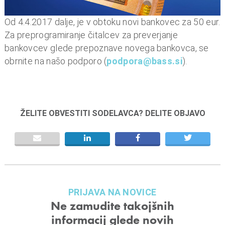
n
i
Od 4.4.2017 dalje, je v obtoku novi bankovec za 50 eur.
o
Za preprogramiranje čitalcev za preverjanje
b
bankovcev glede prepoznave novega bankovca, se
r
obrnite na našo podporo (
podpora@bass.si
).
a
č
u
n
ŽELITE OBVESTITI SODELAVCA? DELITE OBJAVO
,
k
o
m
u
n
PRIJAVA NA NOVICE
a
Ne zamudite takojšnih
l
informacij glede novih