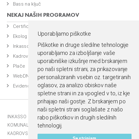
Bass na ključ
NEKAJ NAŠIH PROGRAMOV
Certificiran BASSDMS
Uporabljamo piškotke
Ekolog
Piškotke in druge sledilne tehnologije
Inkasso
uporabljamo za izboljšanje vaše
Kadrovska evidenca
uporabniške izkušnje med brskanjem
Plače
po naši spletni strani, za prikazovanje
WebDN
personaliziranih vsebin oz. targetiranih
oglasov, za analizo obiskov naše
Evidenca časa
spletne strani in za vpogled v to, iz kje
prihajajo naši gostje. Z brskanjem po
naši spletni strani soglašate z našo
INKASSO |
EKOLOG |
BASS BI |
MESTNA BLAGAJNA |
rabo piškotkov in drugih sledilnih
tehnologij.
KOMUNALA.INFO |
E-RAČUNI |
BASSDMS |
KADROVSKI PAKET |
Se strinjam