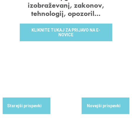
o
izobraževanj, zakonov,
i
tehnologij, opozoril…
n
f
KLIKNITE TUKAJ ZA PRIJAVO NA E-
i
NOVICE
n
a
n
c
e