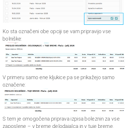
o
i
n
f
i
Ko sta označeni obe opciji se vam pripravijo vse
n
bolniške:
a
n
c
e
V primeru samo ene kljukice pa se prikažejo samo
označene:
S tem je omogočena priprava izpisa boleznin za vse
zaposlene – v breme delodajalca in v tuje breme.