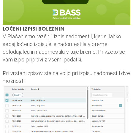
n
i
o
b
LOČENI IZPISI BOLEZNIN
r
V Plačah smo razširili izpis nadomestil, kjer si lahko
a
sedaj ločeno izpisujete nadomestila v breme
č
delodajalca in nadomestila v tuje breme. Privzeto se
u
vam izpis pripravi z vsemi podatki.
n
,
Pri vrstah izpisov sta na voljo pri izpisu nadomestil dve
k
možnosti:
o
m
u
n
a
l