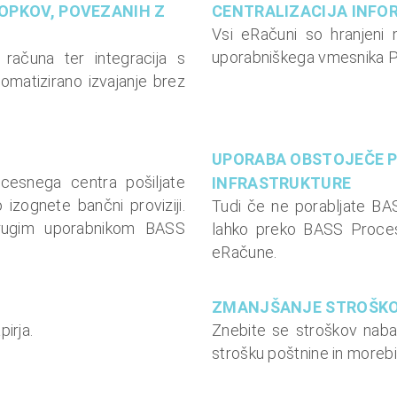
OPKOV, POVEZANIH Z
CENTRALIZACIJA INFO
Vsi eRačuni so hranjeni
uporabniškega vmesnika P
 računa ter integracija s
omatizirano izvajanje brez
UPORABA OBSTOJEČE 
cesnega centra pošiljate
INFRASTRUKTURE
zognete bančni proviziji.
Tudi če ne porabljate BA
 drugim uporabnikom BASS
lahko preko BASS Proces
eRačune.
ZMANJŠANJE STROŠK
irja.
Znebite se stroškov nabave
strošku poštnine in morebi