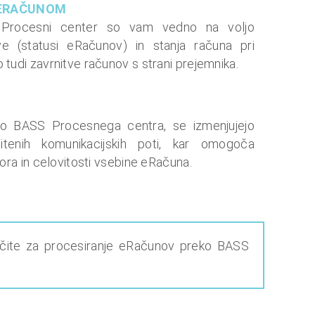
 ERAČUNOM
Procesni center so vam vedno na voljo
ve (statusi eRačunov) in stanja računa pri
 tudi zavrnitve računov s strani prejemnika.
eko BASS Procesnega centra, se izmenjujejo
itenih komunikacijskih poti, kar omogoča
vora in celovitosti vsebine eRačuna.
dločite za procesiranje eRačunov preko BASS