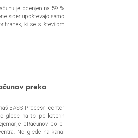
Računu je ocenjen na 59 %
cene sicer upoštevajo samo
rihranek, ki se s številom
Računov preko
 da naš BASS Procesni center
 glede na to, po katerih
rejemanje eRačunov po e-
centra. Ne glede na kanal