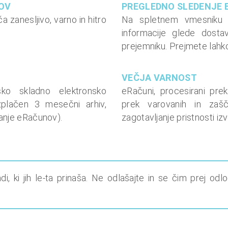
NOV
PREGLEDNO SLEDENJE
zanesljivo, varno in hitro
Na spletnem vmesniku 
informacije glede dosta
prejemniku. Prejmete lahko
VEČJA VARNOST
ko skladno elektronsko
eRačuni, procesirani pr
plačen 3 mesečni arhiv,
prek varovanih in zašč
anje eRačunov).
zagotavljanje pristnosti iz
i, ki jih le-ta prinaša. Ne odlašajte in se čim prej o