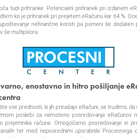
 tudi prihranke. Potencialni prihranek pri izdanem e
edtem ko je prihranek pri prejetem eRačunu kar 64 %. O
 upoštevanje nefinančne koristi pa pomeni še dodaten p
 še multiplicira.
rno, enostavno in hitro pošiljanje e
centra
stite vse prednosti, ki jih prinašajo eRačuni, se trudimo,
izmom poskrbi za nemoteno posredovanje eRačunov ne
je do prejemnika računa. Omogočamo posredovanje in p
kanalih ter med neposrednimi uporabniki Procesnega 