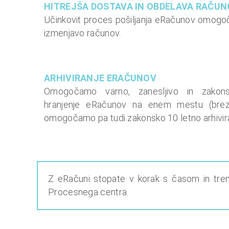
HITREJŠA DOSTAVA IN OBDELAVA RAČU
Učinkovit proces pošiljanja eRačunov omogoča 
izmenjavo računov.
ARHIVIRANJE ERAČUNOV
Omogočamo varno, zanesljivo in zakons
hranjenje eRačunov na enem mestu (brez
omogočamo pa tudi zakonsko 10 letno arhivir
Z eRačuni stopate v korak s časom in trend
Procesnega centra.