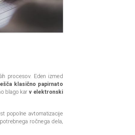
 naših procesov. Eden izmed
šča klasično papirnato
ano blago kar
v elektronski
st popolne avtomatizacije
e potrebnega ročnega dela,