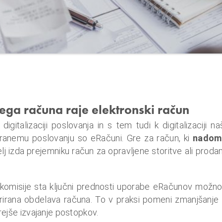
ga računa raje elektronski račun
igitalizaciji poslovanja in s tem tudi k digitalizaciji
iziranemu poslovanju so eRačuni. Gre za račun, ki
nadome
telj izda prejemniku račun za opravljene storitve ali prod
komisije sta ključni prednosti uporabe eRačunov možno
grirana obdelava računa. To v praksi pomeni zmanjšanj
rejše izvajanje postopkov.