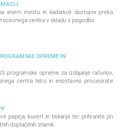
RMACIJ
 na enem mestu in kadarkoli dostopni preko
rocesnega centra v skladu s pogodbo.
PROGRAMSKE OPREME IN
SS programske opreme za izdajanje računov,
nega centra hitro in enostavno procesirate
OV
 papirja, kuvert in tiskanja ter prihranite pri
tnih doplačilnih znamk.