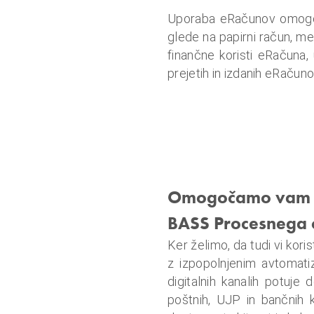
Uporaba eRačunov omogoča
glede na papirni račun, m
finančne koristi eRačuna,
prejetih in izdanih eRačunov
Omogočamo vam va
BASS Procesnega 
Ker želimo, da tudi vi kori
z izpopolnjenim avtomat
digitalnih kanalih potu
poštnih, UJP in bančnih 