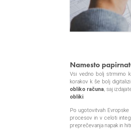
u
n
a
l
o
i
n
f
Namesto papirnate
i
Vsi vedno bolj strmimo k d
n
korakov k še bolj digital
a
obliko računa
, saj izdaja
n
obliki
.
c
e
Po ugotovitvah Evropske 
procesov in v celoti inte
preprečevanja napak in hit