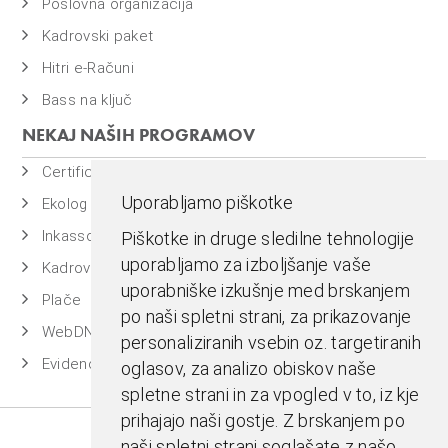
Poslovna organizacija
Kadrovski paket
Hitri e-Računi
Bass na ključ
NEKAJ NAŠIH PROGRAMOV
Certificiran BASSDMS
Uporabljamo piškotke
Ekolog
Inkasso
Piškotke in druge sledilne tehnologije
uporabljamo za izboljšanje vaše
Kadrovska evidenca
uporabniške izkušnje med brskanjem
Plače
po naši spletni strani, za prikazovanje
WebDN
personaliziranih vsebin oz. targetiranih
Evidenca časa
oglasov, za analizo obiskov naše
spletne strani in za vpogled v to, iz kje
prihajajo naši gostje. Z brskanjem po
naši spletni strani soglašate z našo