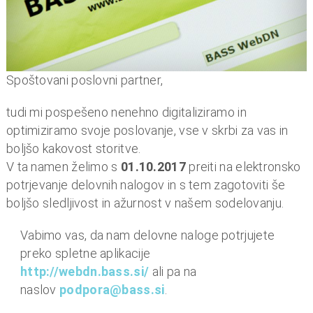
n
i
o
b
r
Spoštovani poslovni partner,
a
tudi mi pospešeno nenehno digitaliziramo in
č
optimiziramo svoje poslovanje, vse v skrbi za vas in
u
boljšo kakovost storitve.
n
V ta namen želimo s
01.10.2017
preiti na elektronsko
,
potrjevanje delovnih nalogov in s tem zagotoviti še
k
boljšo sledljivost in ažurnost v našem sodelovanju.
o
m
Vabimo vas, da nam delovne naloge potrjujete
u
preko spletne aplikacije
n
http://webdn.bass.si/
ali pa na
a
naslov
podpora@bass.si
.
l