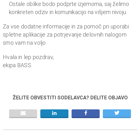
o
Ostale oblike bodo podprte izjemoma, saj želimo
i
konkreten odziv in komunikacijo na višjem nivoju.
n
f
Za vse dodatne informacije in za pomoč pri uporabi
i
spletne aplikacije za potrjevanje delovnih nalogom
n
smo vam na voljo.
a
Hvala in lep pozdrav,
n
ekipa BASS
c
e
ŽELITE OBVESTITI SODELAVCA? DELITE OBJAVO