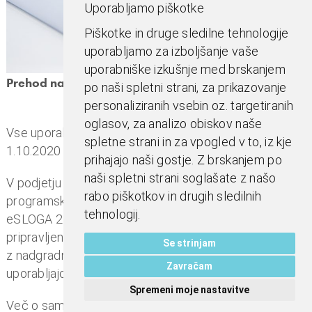
n
Uporabljamo piškotke
i
Piškotke in druge sledilne tehnologije
o
uporabljamo za izboljšanje vaše
b
uporabniške izkušnje med brskanjem
r
Prehod na eSLOG 2.0
po naši spletni strani, za prikazovanje
a
personaliziranih vsebin oz. targetiranih
č
oglasov, za analizo obiskov naše
u
Vse uporabnike eRačunov obveščamo, da bo z dnem,
spletne strani in za vpogled v to, iz kje
n
1.10.2020 prenehala veljati uporaba eSLOG-a 1.6.
prihajajo naši gostje. Z brskanjem po
,
naši spletni strani soglašate z našo
V podjetju BASS d.o.o. smo pripravili nadgradnjo
k
rabo piškotkov in drugih sledilnih
programske opreme v skladu z zahtevami novega
o
tehnologij.
eSLOGA 2.0. Celoten paket sprememb je že
m
pripravljen in planiran, da se tekom naslednjega tedna
u
Se strinjam
z nadgradnjo implementira pri vseh naših strankah, ki
n
Zavračam
uporabljajo eRačune.
a
Spremeni moje nastavitve
l
Več o samem eSLOG-u 2.0 si lahko preberete
TUKAJ
.