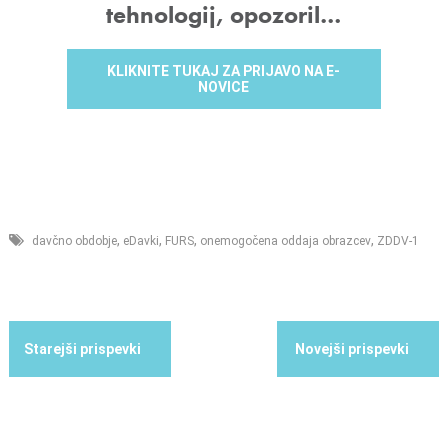
tehnologij, opozoril…
KLIKNITE TUKAJ ZA PRIJAVO NA E-
NOVICE
,
,
,
,
davčno obdobje
eDavki
FURS
onemogočena oddaja obrazcev
ZDDV-1