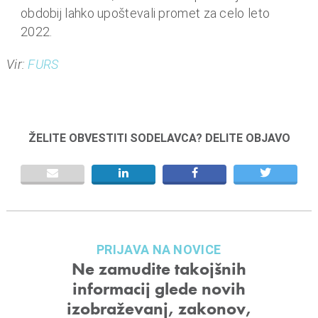
o
obdobij lahko upoštevali promet za celo leto
i
2022.
n
f
Vir:
FURS
i
n
a
n
ŽELITE OBVESTITI SODELAVCA? DELITE OBJAVO
c
e
PRIJAVA NA NOVICE
Ne zamudite takojšnih
informacij glede novih
izobraževanj, zakonov,