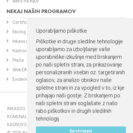
Bass na ključ
NEKAJ NAŠIH PROGRAMOV
Certificiran BASSDMS
Uporabljamo piškotke
Ekolog
Piškotke in druge sledilne tehnologije
Inkasso
uporabljamo za izboljšanje vaše
Kadrovska evidenca
uporabniške izkušnje med brskanjem
Plače
po naši spletni strani, za prikazovanje
WebDN
personaliziranih vsebin oz. targetiranih
Evidenca časa
oglasov, za analizo obiskov naše
spletne strani in za vpogled v to, iz kje
prihajajo naši gostje. Z brskanjem po
naši spletni strani soglašate z našo
INKASSO |
EKOLOG |
BASS BI |
MESTNA BLAGAJNA |
rabo piškotkov in drugih sledilnih
KOMUNALA.INFO |
E-RAČUNI |
BASSDMS |
tehnologij.
KADROVSKI PAKET |
Se strinjam
© 2025 Bass d.o.o., Celje. Vse pravice pridržane |