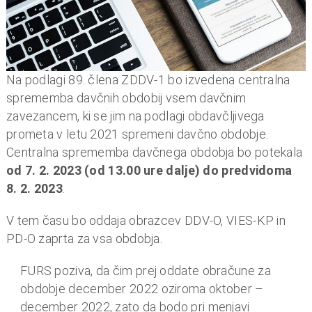
n
i
o
b
r
Na podlagi 89. člena ZDDV-1 bo izvedena centralna
a
sprememba davčnih obdobij vsem davčnim
č
zavezancem, ki se jim na podlagi obdavčljivega
u
prometa v letu 2021 spremeni davčno obdobje.
n
Centralna sprememba davčnega obdobja bo potekala
,
od 7. 2. 2023 (od 13.00 ure dalje) do predvidoma
k
8. 2. 2023
.
o
V tem času bo oddaja obrazcev DDV-O, VIES-KP in
m
PD-O zaprta za vsa obdobja.
u
n
FURS poziva, da čim prej oddate obračune za
a
obdobje december 2022 oziroma oktober –
l
december 2022, zato da bodo pri menjavi