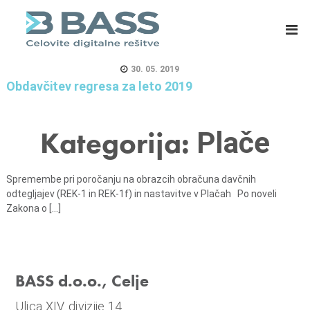
B
E
A
R
S
P
S
s
30. 05. 2019
d
i
Obdavčitev regresa za leto 2019
.
s
o
t
Kategorija:
Plače
.
e
o
m
.
i
Spremembe pri poročanju na obrazcih obračuna davčnih
,
z
odtegljajev (REK-1 in REK-1f) in nastavitve v Plačah Po noveli
C
a
Zakona o [...]
e
m
l
a
j
s
BASS d.o.o., Celje
e
o
v
Ulica XIV. divizije 14