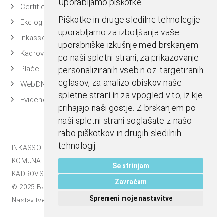
Uporabljamo piškotke
Certificiran BASSDMS
Piškotke in druge sledilne tehnologije
Ekolog
uporabljamo za izboljšanje vaše
Inkasso
uporabniške izkušnje med brskanjem
Kadrovska evidenca
po naši spletni strani, za prikazovanje
Plače
personaliziranih vsebin oz. targetiranih
oglasov, za analizo obiskov naše
WebDN
spletne strani in za vpogled v to, iz kje
Evidenca časa
prihajajo naši gostje. Z brskanjem po
naši spletni strani soglašate z našo
rabo piškotkov in drugih sledilnih
tehnologij.
INKASSO |
EKOLOG |
BASS BI |
MESTNA BLAGAJNA |
KOMUNALA.INFO |
E-RAČUNI |
BASSDMS |
Se strinjam
KADROVSKI PAKET |
Zavračam
© 2025 Bass d.o.o., Celje. Vse pravice pridržane |
Spremeni moje nastavitve
Nastavitve piškotkov