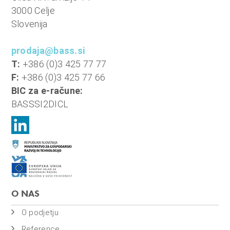
n
3000 Celje
i
Slovenija
o
b
prodaja@bass.si
r
T:
+386 (0)3 425 77 77
a
F:
+386 (0)3 425 77 66
č
BIC za e-račune:
u
BASSSI2DICL
n
,
k
o
m
u
n
O NAS
a
O podjetju
l
Reference