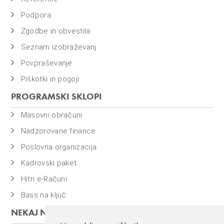
o
i
Podpora
n
Zgodbe in obvestila
f
Seznam izobraževanj
i
Povpraševanje
n
a
Piškotki in pogoji
n
PROGRAMSKI SKLOPI
c
Masovni obračuni
e
Nadzorovane finance
Poslovna organizacija
Kadrovski paket
Hitri e-Računi
Bass na ključ
NEKAJ NAŠIH PROGRAMOV