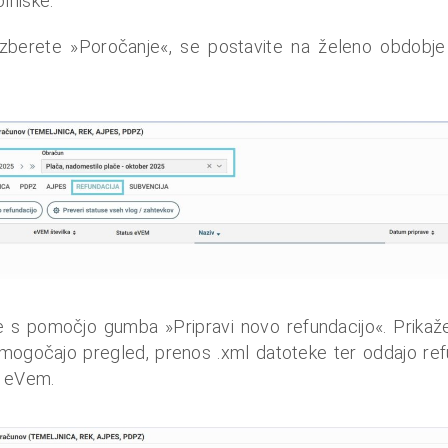
lniške.
zberete »Poročanje«, se postavite na želeno obdobje 
te s pomočjo gumba »Pripravi novo refundacijo«. Prikažej
omogočajo pregled, prenos .xml datoteke ter oddajo refu
a eVem.