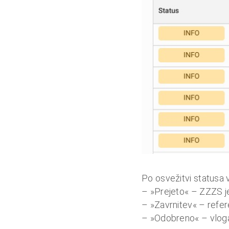
Po osvežitvi statusa v
– »Prejeto« – ZZZS je
– »Zavrnitev« – refere
– »Odobreno« – vloga