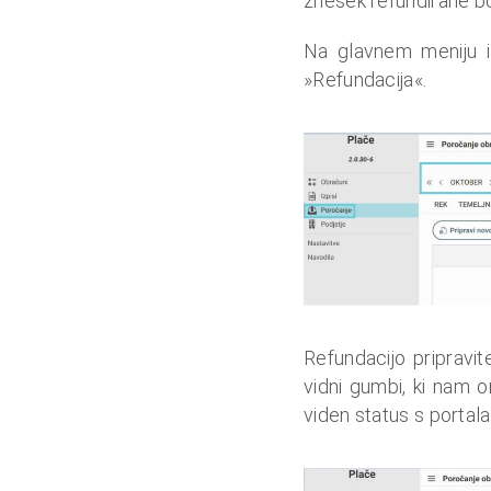
znesek refundirane bo
Na glavnem meniju i
»Refundacija«.
Refundacijo pripravi
vidni gumbi, ki nam 
viden status s portal