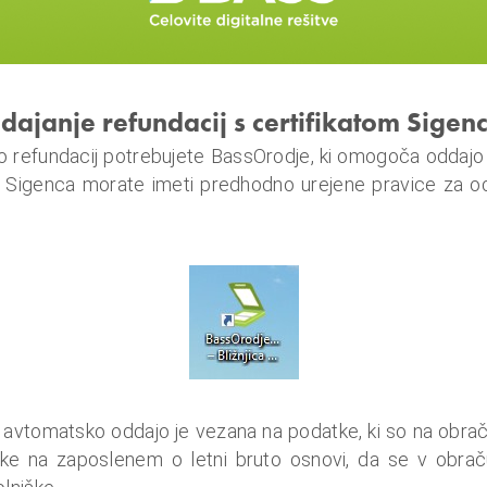
ajanje refundacij s certifikatom Sigen
 refundacij potrebujete BassOrodje, ki omogoča oddajo 
at Sigenca morate imeti predhodno urejene pravice za od
 avtomatsko oddajo je vezana na podatke, ki so na obrač
ke na zaposlenem o letni bruto osnovi, da se v obrač