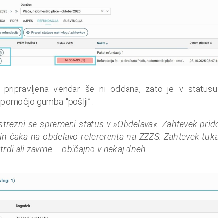
 pripravljena vendar še ni oddana, zato je v statu
pomočjo gumba “pošlji” .
ustrezni se spremeni status v »Obdelava«. Zahtevek prido
in čaka na obdelavo refererenta na ZZZS. Zahtevek tukaj
rdi ali zavrne – običajno v nekaj dneh.