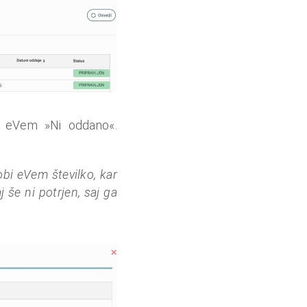
su eVem »Ni oddano«.
bi eVem številko, kar
 še ni potrjen, saj ga