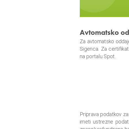
u
n
a
l
Avtomatsko odd
o
Za avtomatsko oddajo
i
Sigenca. Za certifik
n
na portalu Spot.
f
i
n
a
n
c
e
Priprava podatkov za
imeti ustrezne podat