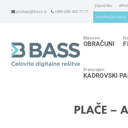
Zaposlitev
ePos
prodaja@bass.si
+386 (0)3 425 77 77
POVPRAŠEVANJE
B
E
OBRAČUNI
F
A
R
S
P
S
s
d
i
KADROVSKI PA
.
s
o
t
.
e
o
m
PLAČE – A
.
i
,
z
C
a