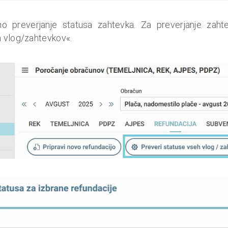
o preverjanje statusa zahtevka. Za preverjanje zah
h vlog/zahtevkov«.