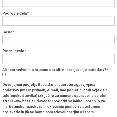
o
i
n
Področje dela
*
f
i
Geslo
*
n
a
n
Potrdi geslo
*
c
e
Ali nam nedvomno in jasno dovolite shranjevanje podatkov?
*
Dovoljujem podjetju Bass d.o.o. uporabo zgoraj vpisanih
podatkov (ime in priimek, e-mail, ime podjetja, področje dela,
telefonska številka) izključno za namene uporabe na spletni
strani www.bass.si. Navedeni podatki se lahko uporabijo za
marketinško raziskavo in sklepanje poslov za obstoječe
proizvode in jih ne bomo posredovali tretjim osebam.