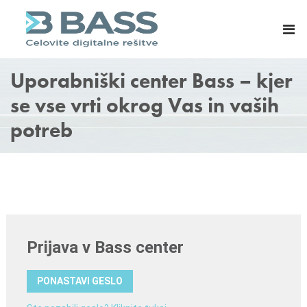
B
E
A
R
S
P
S
s
Uporabniški center Bass – kjer
d
i
.
s
se vse vrti okrog Vas in vaših
o
t
potreb
.
e
o
m
.
i
,
z
C
a
e
m
l
a
j
s
e
o
v