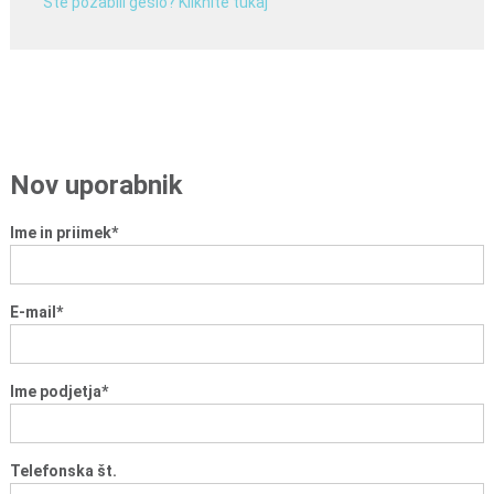
n
i
o
b
r
a
č
u
Ime in priimek
*
n
,
k
E-mail
*
o
m
u
Ime podjetja
*
n
a
l
Telefonska št.