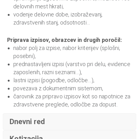
o
delovnih mest hkrati,
i
vodenje delovne dobe, izobraževanj,
n
zdravstvenih stanj, odsotnosti…
f
i
Priprava izpisov, obrazcev in drugih poročil:
n
nabor polj za izpise, nabor kriterijev (splošni,
a
posebni),
n
prednastavljeni izpisi (varstvo pri delu, evidence
c
zaposlenih, razni seznami…),
e
lastni izpisi (pogodbe, odločbe…),
povezava z dokumentnim sistemom,
čarovnik za pripravo izpisov kot so napotnice za
zdravstvene preglede, odločbe za dopust.
Dnevni red
Kotizacija