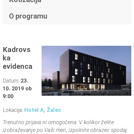
O programu
Kadrovs
ka
evidenca
Datum:
23.
10. 2019 ob
9:00
Lokacija:
Hotel A, Žalec
Trenutno prijava ni omogočena. V kolikor želite
izobraževanje po Vaši meri, izpolnite obrazec spodaj.