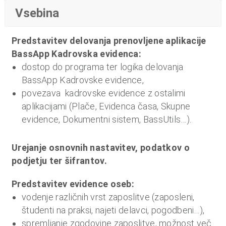
n
Vsebina
i
o
Predstavitev delovanja prenovljene aplikacije
b
BassApp Kadrovska evidenca:
r
dostop do programa ter logika delovanja
a
BassApp Kadrovske evidence,
č
povezava kadrovske evidence z ostalimi
u
aplikacijami (Plače, Evidenca časa, Skupne
n
evidence, Dokumentni sistem, BassUtils…).
,
k
Urejanje osnovnih nastavitev, podatkov o
o
podjetju ter šifrantov.
m
u
Predstavitev evidence oseb:
n
vodenje različnih vrst zaposlitve (zaposleni,
a
študenti na praksi, najeti delavci, pogodbeni…),
l
spremljanje zgodovine zaposlitve, možnost več