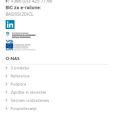
F:
+386 (0)3 425 77 66
BIC za e-račune:
BASSSI2DICL
O NAS
O podjetju
Reference
Podpora
Zgodbe in obvestila
Seznam izobraževanj
Povpraševanje