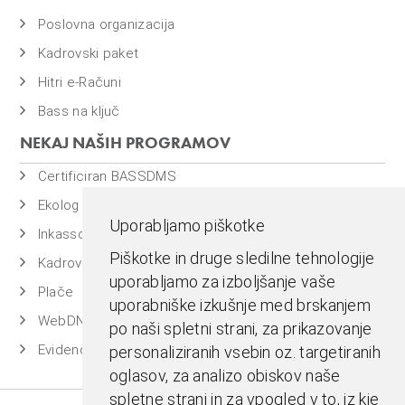
Poslovna organizacija
Kadrovski paket
Hitri e-Računi
Bass na ključ
NEKAJ NAŠIH PROGRAMOV
Certificiran BASSDMS
Ekolog
Uporabljamo piškotke
Inkasso
Piškotke in druge sledilne tehnologije
Kadrovska evidenca
uporabljamo za izboljšanje vaše
Plače
uporabniške izkušnje med brskanjem
WebDN
po naši spletni strani, za prikazovanje
Evidenca časa
personaliziranih vsebin oz. targetiranih
oglasov, za analizo obiskov naše
spletne strani in za vpogled v to, iz kje