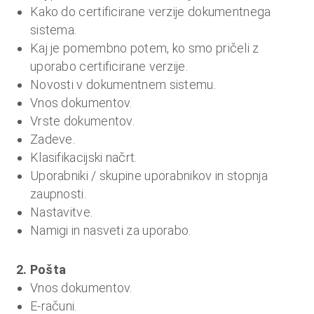
o
Kako do certificirane verzije dokumentnega
i
sistema.
n
Kaj je pomembno potem, ko smo pričeli z
f
uporabo certificirane verzije.
i
Novosti v dokumentnem sistemu.
n
Vnos dokumentov.
a
Vrste dokumentov.
n
Zadeve.
c
Klasifikacijski načrt.
e
Uporabniki / skupine uporabnikov in stopnja
zaupnosti.
Nastavitve.
Namigi in nasveti za uporabo.
2. Pošta
Vnos dokumentov.
E-računi.