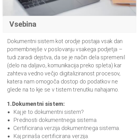
n
i
o
Vsebina
b
r
Dokumentni sistem kot orodje postaja vsak dan
a
pomembnejše v poslovanju vsakega podjetja –
č
tudi zaradi dejstva, da se je način dela spremenil
u
(delo na daljavo, komunikacija preko spleta) kar
n
zahteva vedno večjo digitaliziranost procesov,
,
katera nam omogoča dostop do podatkov ne
k
glede na to kje se v tistem trenutku nahajamo.
o
m
1.Dokumentni sistem:
u
Kaj je to dokumentni sistem?
n
Prednosti dokumentnega sistema.
a
Certificirana verzija dokumentnega sistema.
l
Kaj prinaša certificirana verzija.